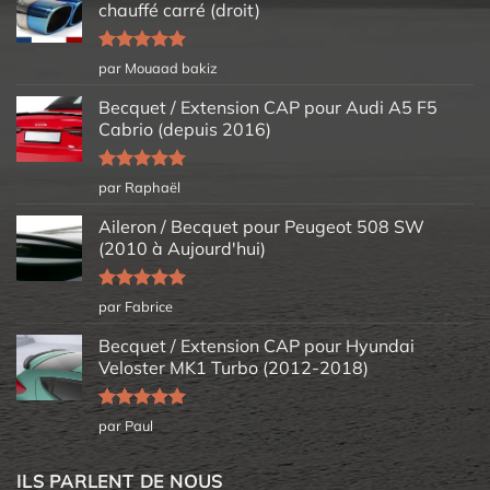
chauffé carré (droit)
Note
5
sur
par Mouaad bakiz
5
Becquet / Extension CAP pour Audi A5 F5
Cabrio (depuis 2016)
Note
5
sur
par Raphaël
5
Aileron / Becquet pour Peugeot 508 SW
(2010 à Aujourd'hui)
Note
5
sur
par Fabrice
5
Becquet / Extension CAP pour Hyundai
Veloster MK1 Turbo (2012-2018)
Note
5
sur
par Paul
5
ILS PARLENT DE NOUS