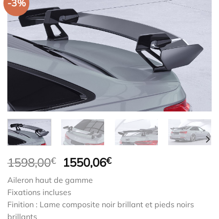
-3%
Le
Le
1598,00
€
1550,06
€
prix
prix
Aileron haut de gamme
initial
actuel
Fixations incluses
était :
est :
Finition : Lame composite noir brillant et pieds noirs
1598,00€.
1550,06€.
brillants