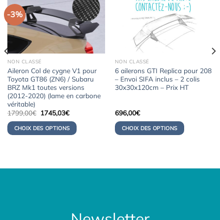
-3%
NON CLASSÉ
NON CLASSÉ
Aileron Col de cygne V1 pour
6 ailerons GTI Replica pour 208
Toyota GT86 (ZN6) / Subaru
– Envoi SIFA inclus – 2 colis
BRZ Mk1 toutes versions
30x30x120cm – Prix HT
(2012-2020) (lame en carbone
véritable)
Le
Le
1799,00
€
1745,03
€
696,00
€
prix
prix
initial
actuel
CHOIX DES OPTIONS
CHOIX DES OPTIONS
était :
est :
1799,00€.
1745,03€.
Newsletter