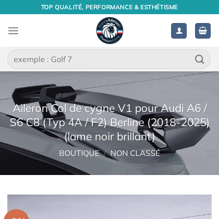
Passer
TOP QUALITÉ, PERFORMANCE & ESTHÉTISME
au
contenu
Recherche
pour :
Aileron Col de cygne V1 pour Audi A6 /
S6 C8 (Typ 4A / F2) Berline (2018-2025)
(lame noir brillant)
BOUTIQUE
/
NON CLASSÉ