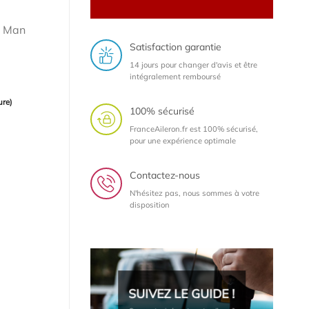
/ Man
Satisfaction garantie
14 jours pour changer d'avis et être
intégralement remboursé
ure)
100% sécurisé
FranceAileron.fr est 100% sécurisé,
pour une expérience optimale
Contactez-nous
N'hésitez pas, nous sommes à votre
disposition
SUIVEZ LE GUIDE !