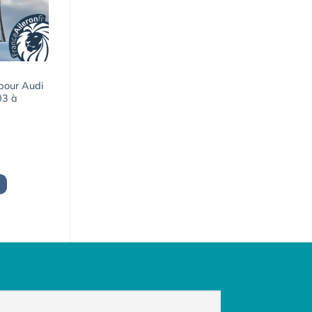
 pour Audi
03 à
x
uel
:
5,00€.