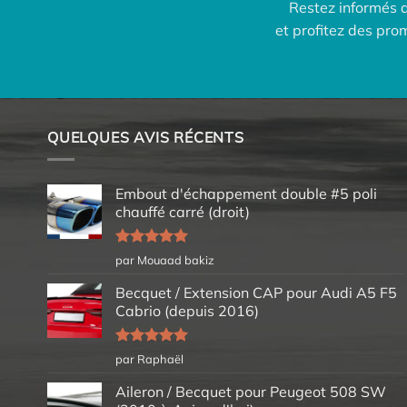
Restez informés 
et profitez des pr
QUELQUES AVIS RÉCENTS
Embout d'échappement double #5 poli
chauffé carré (droit)
Note
5
sur
par Mouaad bakiz
5
Becquet / Extension CAP pour Audi A5 F5
Cabrio (depuis 2016)
Note
5
sur
par Raphaël
5
Aileron / Becquet pour Peugeot 508 SW