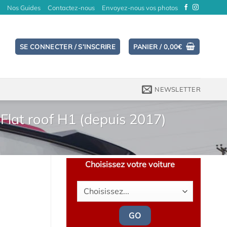
Nos Guides
Contactez-nous
Envoyez-nous vos photos
SE CONNECTER / S’INSCRIRE
PANIER /
0,00
€
NEWSLETTER
lat roof H1 (depuis 2017)
Choisissez votre voiture
GO