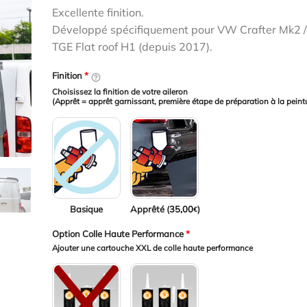
était :
est :
Excellente finition.
184,00€.
143,00€.
Développé spécifiquement pour VW Crafter Mk2 
TGE Flat roof H1 (depuis 2017).
Finition
*
Choisissez la finition de votre aileron
(Apprêt = apprêt garnissant, première étape de préparation à la peint
Basique
Apprêté (
35,00
)
€
Option Colle Haute Performance
*
Ajouter une cartouche XXL de colle haute performance