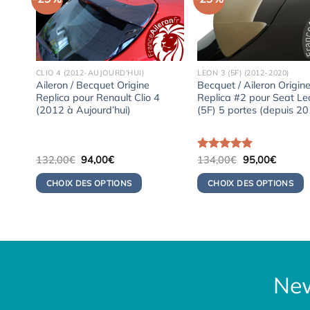
CLIO 4 (2012-AUJOURD'HUI)
LEON 3 (5F) (2012-2020)
Aileron / Becquet Origine
Becquet / Aileron Origin
Replica pour Renault Clio 4
Replica #2 pour Seat Le
(2012 à Aujourd’hui)
(5F) 5 portes (depuis 2
Le
Le
Le
Le
132,00
€
94,00
€
Note
134,00
5.00
€
95,00
€
prix
prix
prix
prix
sur 5
initial
actuel
initial
actuel
CHOIX DES OPTIONS
CHOIX DES OPTIONS
était :
est :
était :
est :
132,00€.
94,00€.
134,00€.
95,00€
New