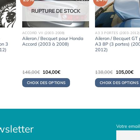
RUPTURE DE STOCK
ACCORD VII (2003-2008)
A3 3 PORTES (2003-2012)
e
Aileron / Becquet pour Honda
Aileron / Becquet GT
on 3
Accord (2003 à 2008)
A3 8P (3 portes) (20
012)
2012)
Le
Le
Le
Le
146,00
€
104,00
€
138,00
€
105,00
€
prix
prix
prix
pri
initial
actuel
initial
act
CHOIX DES OPTIONS
CHOIX DES OPTIONS
était :
est :
était :
est 
.
146,00€.
104,00€.
138,00€.
10
sletter
Votre email