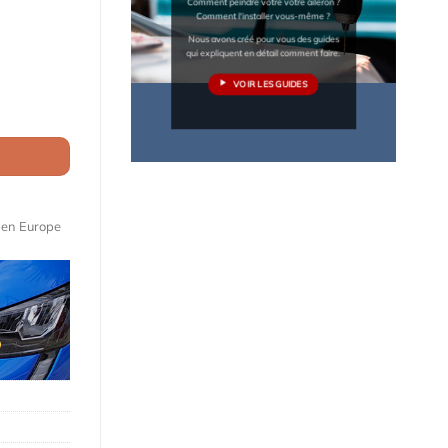
Comment peindre votre votre aileron ?
Comment l'installer vous-même ?
Nous avons créé pour vous des guides
qui expliquent en détail comment faire.
VOIR LES GUIDES
er Mk2 / Man TGE Flat roof H1 (depuis 2017)
e en Europe
Maquettes de moteurs Premium
)