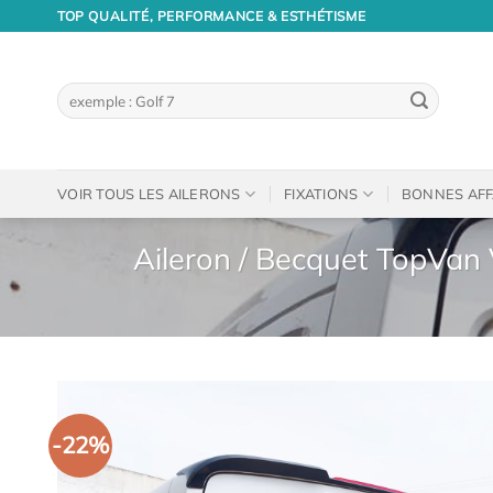
Passer
TOP QUALITÉ, PERFORMANCE & ESTHÉTISME
au
contenu
Recherche
pour :
VOIR TOUS LES AILERONS
FIXATIONS
BONNES AFF
Aileron / Becquet TopVan
-22%