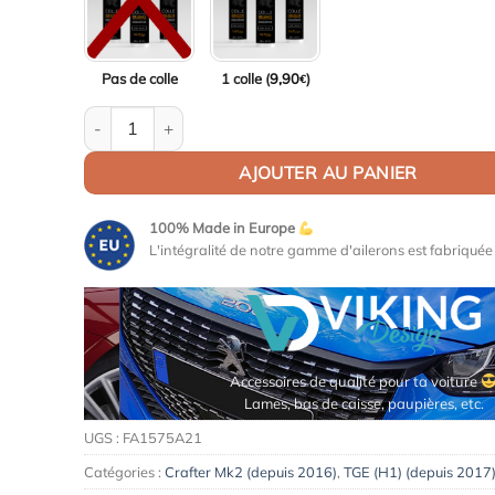
Pas de colle
1 colle (
9,90
)
€
quantité de Aileron / Becquet TopVan V1 pour VW Craft
AJOUTER AU PANIER
100% Made in Europe
L'intégralité de notre gamme d'ailerons est fabriqué
Accessoires de qualité pour ta voiture
Lames, bas de caisse, paupières, etc.
UGS :
FA1575A21
Catégories :
Crafter Mk2 (depuis 2016)
,
TGE (H1) (depuis 2017