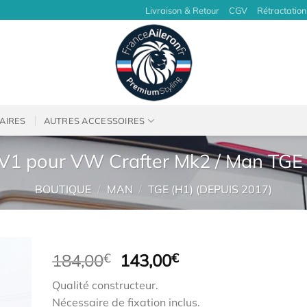
Livraison & Retour
CGV
Rétractation
AIRES
AUTRES ACCESSOIRES
 V1 pour VW Crafter Mk2 / Man TGE F
BOUTIQUE
/
MAN
/
TGE (H1) (DEPUIS 2017)
Le
Le
184,00
€
143,00
€
prix
prix
Qualité constructeur.
initial
actuel
Nécessaire de fixation inclus.