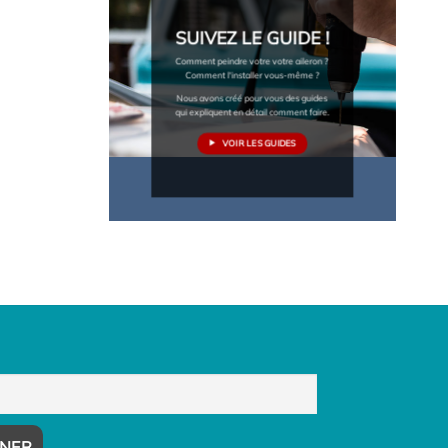
SUIVEZ LE GUIDE !
Comment peindre votre votre aileron ?
Comment l'installer vous-même ?
Nous avons créé pour vous des guides
qui expliquent en détail comment faire.
VOIR LES GUIDES