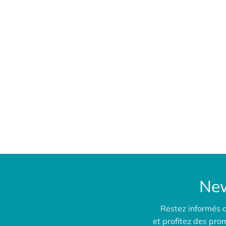
New
Restez informés 
et profitez des pr