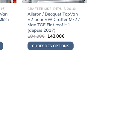
16)
CRAFTER MK2 (DEPUIS 2016)
pVan
Aileron / Becquet TopVan
Mk2 /
V2 pour VW Crafter Mk2 /
Man TGE Flat roof H1
(depuis 2017)
Le
Le
184,00
€
143,00
€
x
prix
prix
uel
initial
actuel
CHOIX DES OPTIONS
:
était :
est :
3,00€.
184,00€.
143,00€.