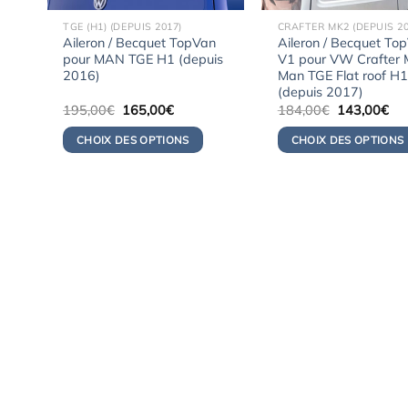
TGE (H1) (DEPUIS 2017)
CRAFTER MK2 (DEPUIS 20
Aileron / Becquet TopVan
Aileron / Becquet To
pour MAN TGE H1 (depuis
V1 pour VW Crafter 
2016)
Man TGE Flat roof H1
(depuis 2017)
Le
Le
Le
Le
195,00
€
165,00
€
184,00
€
143,00
€
prix
prix
prix
pri
initial
actuel
initial
act
CHOIX DES OPTIONS
CHOIX DES OPTIONS
était :
est :
était :
est 
195,00€.
165,00€.
184,00€.
14