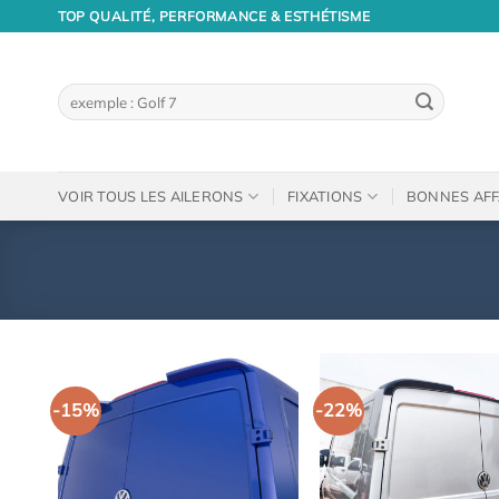
Passer
TOP QUALITÉ, PERFORMANCE & ESTHÉTISME
au
contenu
Recherche
pour :
VOIR TOUS LES AILERONS
FIXATIONS
BONNES AFF
-15%
-22%