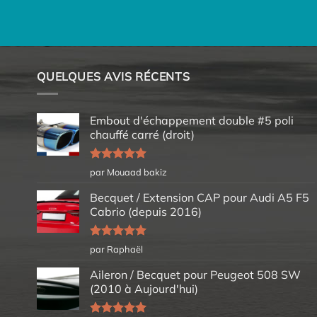
QUELQUES AVIS RÉCENTS
Embout d'échappement double #5 poli
chauffé carré (droit)
Note
5
sur
par Mouaad bakiz
5
Becquet / Extension CAP pour Audi A5 F5
Cabrio (depuis 2016)
Note
5
sur
par Raphaël
5
Aileron / Becquet pour Peugeot 508 SW
(2010 à Aujourd'hui)