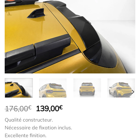
Le
Le
176,00
€
139,00
€
prix
prix
Qualité constructeur.
initial
actuel
Nécessaire de fixation inclus.
était :
est :
Excellente finition.
176,00€.
139,00€.