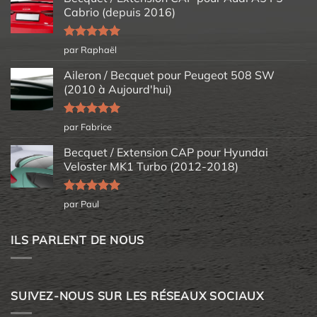
Cabrio (depuis 2016)
Note
5
sur
par Raphaël
5
Aileron / Becquet pour Peugeot 508 SW
(2010 à Aujourd'hui)
Note
5
sur
par Fabrice
5
Becquet / Extension CAP pour Hyundai
Veloster MK1 Turbo (2012-2018)
Note
5
sur
par Paul
5
ILS PARLENT DE NOUS
SUIVEZ-NOUS SUR LES RÉSEAUX SOCIAUX