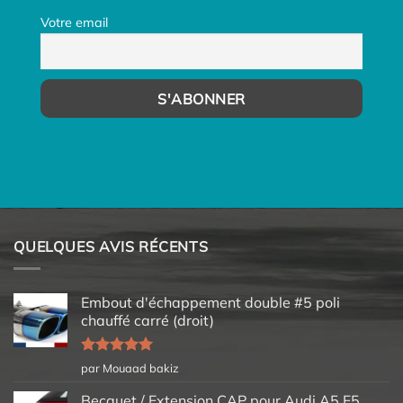
Votre email
QUELQUES AVIS RÉCENTS
Embout d'échappement double #5 poli
chauffé carré (droit)
Note
5
sur
par Mouaad bakiz
5
Becquet / Extension CAP pour Audi A5 F5