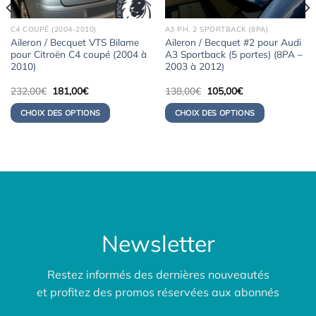
C4 COUPÉ (2004-2010)
A3 PH. 2 SPORTBACK (8PA)
Aileron / Becquet VTS Bilame
Aileron / Becquet #2 pour Audi
pour Citroën C4 coupé (2004 à
A3 Sportback (5 portes) (8PA –
2010)
2003 à 2012)
Le
Le
Le
Le
232,00
€
181,00
€
138,00
€
105,00
€
prix
prix
prix
prix
initial
actuel
initial
actuel
CHOIX DES OPTIONS
CHOIX DES OPTIONS
était :
est :
était :
est :
232,00€.
181,00€.
138,00€.
105,00€.
Newsletter
Restez informés des dernières nouveautés
et profitez des promos réservées aux abonnés