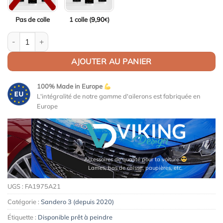
Pas de colle
1 colle (
9,90
)
€
quantité de Aileron / Becquet pour Dacia Sandero / Sandero St
AJOUTER AU PANIER
100% Made in Europe
L'intégralité de notre gamme d'ailerons est fabriquée en
Europe
Accessoires de qualité pour ta voiture
Lames, bas de caisse, paupières, etc.
UGS :
FA1975A21
Catégorie :
Sandero 3 (depuis 2020)
Étiquette :
Disponible prêt à peindre