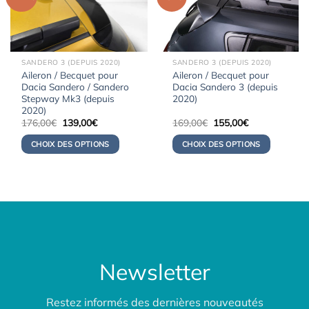
SANDERO 3 (DEPUIS 2020)
SANDERO 3 (DEPUIS 2020)
Aileron / Becquet pour
Aileron / Becquet pour
Dacia Sandero / Sandero
Dacia Sandero 3 (depuis
Stepway Mk3 (depuis
2020)
2020)
Le
Le
Le
Le
176,00
€
139,00
€
169,00
€
155,00
€
prix
prix
prix
prix
initial
actuel
initial
actuel
CHOIX DES OPTIONS
CHOIX DES OPTIONS
était :
est :
était :
est :
176,00€.
139,00€.
169,00€.
155,00€.
Newsletter
Restez informés des dernières nouveautés