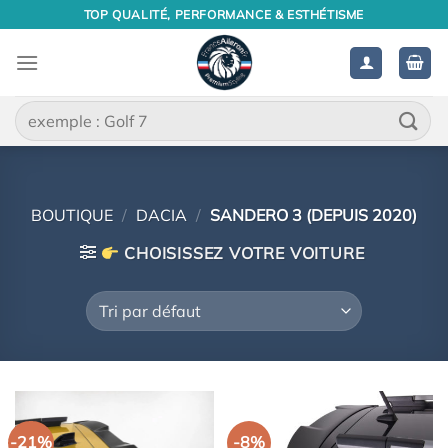
Passer
TOP QUALITÉ, PERFORMANCE & ESTHÉTISME
au
contenu
Recherche
pour :
BOUTIQUE
/
DACIA
/
SANDERO 3 (DEPUIS 2020)
CHOISISSEZ VOTRE VOITURE
-21%
-8%