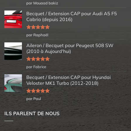
Note
5
sur
par Mouaad bakiz
5
Becquet / Extension CAP pour Audi A5 F5
Cabrio (depuis 2016)
Note
5
sur
par Raphaël
5
Aileron / Becquet pour Peugeot 508 SW
(2010 à Aujourd'hui)
Note
5
sur
par Fabrice
5
Becquet / Extension CAP pour Hyundai
Veloster MK1 Turbo (2012-2018)
Note
5
sur
par Paul
5
ILS PARLENT DE NOUS