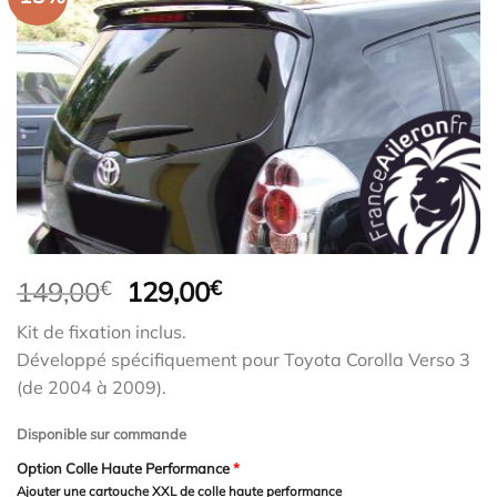
Le
Le
149,00
€
129,00
€
prix
prix
Kit de fixation inclus.
initial
actuel
Développé spécifiquement pour Toyota Corolla Verso 3
était :
est :
(de 2004 à 2009).
149,00€.
129,00€.
Disponible sur commande
Option Colle Haute Performance
*
Ajouter une cartouche XXL de colle haute performance