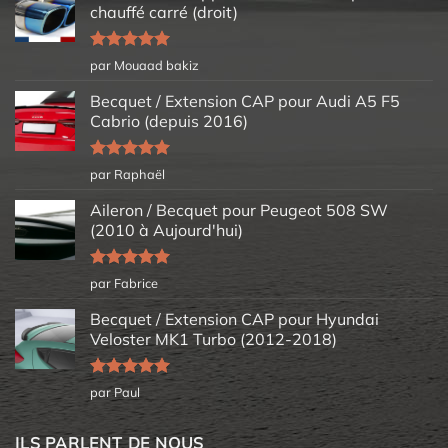
chauffé carré (droit)
Note
5
sur
par Mouaad bakiz
5
Becquet / Extension CAP pour Audi A5 F5
Cabrio (depuis 2016)
Note
5
sur
par Raphaël
5
Aileron / Becquet pour Peugeot 508 SW
(2010 à Aujourd'hui)
Note
5
sur
par Fabrice
5
Becquet / Extension CAP pour Hyundai
Veloster MK1 Turbo (2012-2018)
Note
5
sur
par Paul
5
ILS PARLENT DE NOUS