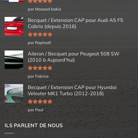
Note
5
sur
par Mouaad bakiz
5
Becquet / Extension CAP pour Audi A5 F5
Cabrio (depuis 2016)
Note
5
sur
par Raphaël
5
Aileron / Becquet pour Peugeot 508 SW
(2010 à Aujourd'hui)
Note
5
sur
par Fabrice
5
Becquet / Extension CAP pour Hyundai
Veloster MK1 Turbo (2012-2018)
Note
5
sur
par Paul
5
ILS PARLENT DE NOUS