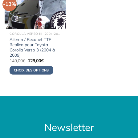
-13%
COROLLA VERSO III (2004-2009)
Aileron / Becquet TTE
Replica pour Toyota
Corolla Verso 3 (2004 à
2009)
Le
Le
149,00
€
129,00
€
prix
prix
initial
actuel
CHOIX DES OPTIONS
était :
est :
149,00€.
129,00€.
Newsletter