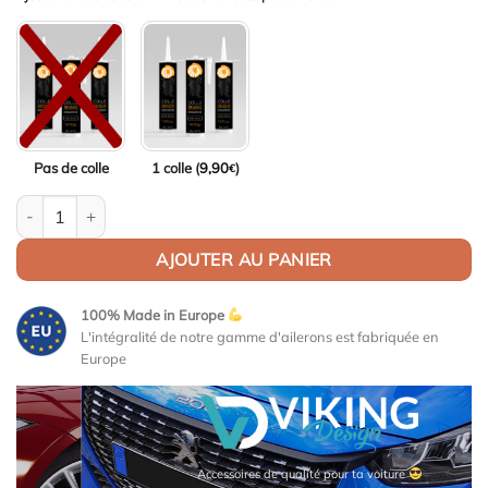
Pas de colle
1 colle (
9,90
)
€
quantité de Aileron / Becquet Origine Replica pour Mitsubishi Col
AJOUTER AU PANIER
100% Made in Europe
L'intégralité de notre gamme d'ailerons est fabriquée en
Europe
Accessoires de qualité pour ta voiture