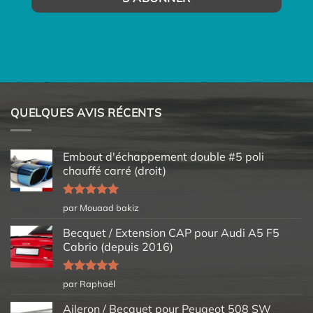
QUELQUES AVIS RÉCENTS
Embout d'échappement double #5 poli
chauffé carré (droit)
Note
5
sur
par Mouaad bakiz
5
Becquet / Extension CAP pour Audi A5 F5
Cabrio (depuis 2016)
Note
5
sur
par Raphaël
5
Aileron / Becquet pour Peugeot 508 SW