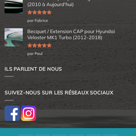
(2010 à Aujourd'hui)
Note
5
sur
par Fabrice
5
Becquet / Extension CAP pour Hyundai
Veloster MK1 Turbo (2012-2018)
Note
5
sur
par Paul
5
ILS PARLENT DE NOUS
SUIVEZ-NOUS SUR LES RÉSEAUX SOCIAUX