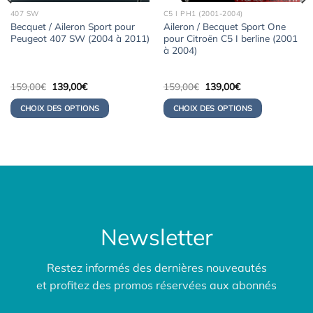
407 SW
C5 I PH1 (2001-2004)
Becquet / Aileron Sport pour
Aileron / Becquet Sport One
Peugeot 407 SW (2004 à 2011)
pour Citroën C5 I berline (2001
à 2004)
Le
Le
Le
Le
159,00
€
139,00
€
159,00
€
139,00
€
prix
prix
prix
prix
initial
actuel
initial
actuel
CHOIX DES OPTIONS
CHOIX DES OPTIONS
était :
est :
était :
est :
159,00€.
139,00€.
159,00€.
139,00€.
Newsletter
Restez informés des dernières nouveautés
et profitez des promos réservées aux abonnés