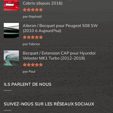
Cabrio (depuis 2016)
Note
5
sur
par Raphaël
5
Aileron / Becquet pour Peugeot 508 SW
(2010 à Aujourd'hui)
Note
5
sur
par Fabrice
5
Becquet / Extension CAP pour Hyundai
Veloster MK1 Turbo (2012-2018)
Note
5
sur
par Paul
5
ILS PARLENT DE NOUS
SUIVEZ-NOUS SUR LES RÉSEAUX SOCIAUX