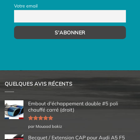
Votre email
QUELQUES AVIS RÉCENTS
Embout d'échappement double #5 poli
chauffé carré (droit)
Note
5
sur
par Mouaad bakiz
5
Becquet / Extension CAP pour Audi A5 F5