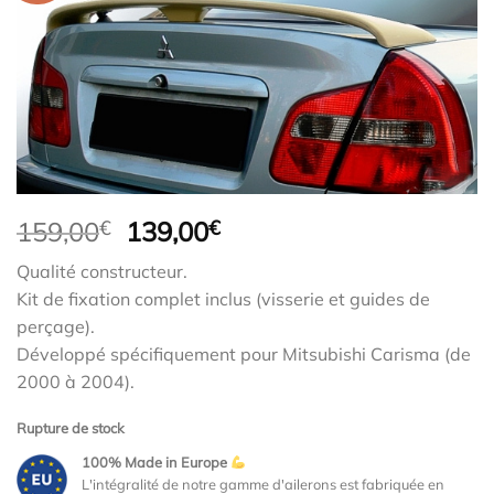
Le
Le
159,00
€
139,00
€
prix
prix
Qualité constructeur.
initial
actuel
Kit de fixation complet inclus (visserie et guides de
était :
est :
perçage).
159,00€.
139,00€.
Développé spécifiquement pour Mitsubishi Carisma (de
2000 à 2004).
Rupture de stock
100% Made in Europe
L'intégralité de notre gamme d'ailerons est fabriquée en