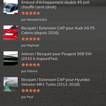
Embout d'échappement double #5 poli
chauffé carré (droit)
Note
5
sur
par Mouaad bakiz
5
Becquet / Extension CAP pour Audi A5 F5
Cabrio (depuis 2016)
Note
5
sur
par Raphaël
5
Aileron / Becquet pour Peugeot 508 SW
(2010 à Aujourd'hui)
Note
5
sur
par Fabrice
5
Becquet / Extension CAP pour Hyundai
Veloster MK1 Turbo (2012-2018)
Note
5
sur
par Paul
5