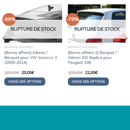
-89%
-79%
RUPTURE DE STOCK
RUPTURE DE STOCK
BONNES AFFAIRES
BONNES AFFAIRES
[Bonne affaire] Aileron /
[Bonne affaire 2] Becquet /
Becquet pour VW Scirocco 3
Aileron XSI Replica pour
(2009-2014)
Peugeot 106
Le
Le
Le
Le
189,00
€
20,00
€
105,00
€
22,00
€
prix
prix
prix
prix
initial
actuel
initial
actuel
CHOIX DES OPTIONS
CHOIX DES OPTIONS
était :
est :
était :
est :
189,00€.
20,00€.
105,00€.
22,00€.