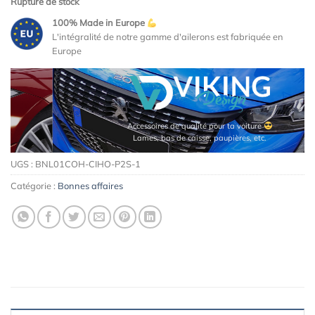
Rupture de stock
initial
actuel
100% Made in Europe
était :
est :
L'intégralité de notre gamme d'ailerons est fabriquée en
132,00€.
60,00€.
Europe
Accessoires de qualité pour ta voiture
Lames, bas de caisse, paupières, etc.
UGS :
BNL01COH-CIHO-P2S-1
Catégorie :
Bonnes affaires