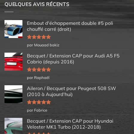
QUELQUES AVIS RÉCENTS
Embout d'échappement double #5 poli
chauffé carré (droit)
Note
5
sur
par Mouaad bakiz
5
Becquet / Extension CAP pour Audi A5 F5
Cabrio (depuis 2016)
Note
5
sur
par Raphaël
5
Aileron / Becquet pour Peugeot 508 SW
(2010 à Aujourd'hui)
Note
5
sur
par Fabrice
5
Becquet / Extension CAP pour Hyundai
Veloster MK1 Turbo (2012-2018)