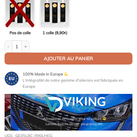
Pas de colle
1 colle (
9,90
)
€
quantité de Becquet / Lèvre de coffre pour VW Eos 1F CARBON 
AJOUTER AU PANIER
100% Made in Europe
L'intégralité de notre gamme d'ailerons est fabriquée en
Europe
Accessoires de qualité pour ta voiture
Lames, bas de caisse, paupières, etc.
UGS :
GE05LBC-990LHEG