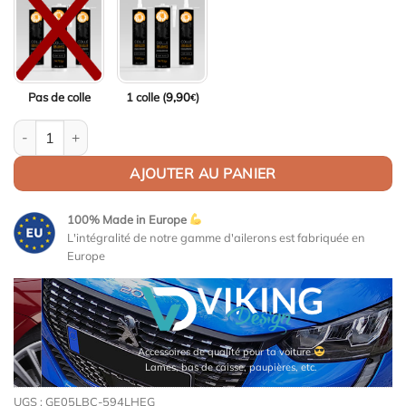
Pas de colle
1 colle (
9,90
)
€
quantité de Becquet / Lèvre de coffre pour Nissan Primera P10
AJOUTER AU PANIER
100% Made in Europe
L'intégralité de notre gamme d'ailerons est fabriquée en
Europe
Accessoires de qualité pour ta voiture
Lames, bas de caisse, paupières, etc.
UGS :
GE05LBC-594LHEG