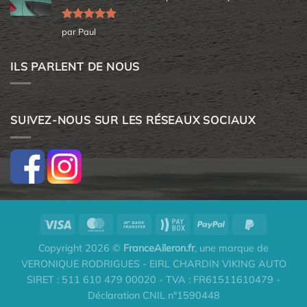
Note
5
sur
par Paul
5
ILS PARLENT DE NOUS
SUIVEZ-NOUS SUR LES RÉSEAUX SOCIAUX
Copyright 2026 ©
FranceAileron.fr
, une marque de
VERONIQUE RODRIGUES - EIRL CHARDIN VIKING AUTO
SIRET : 511 610 479 00020 - TVA : FR61511610479 -
Déclaration CNIL n°1590448