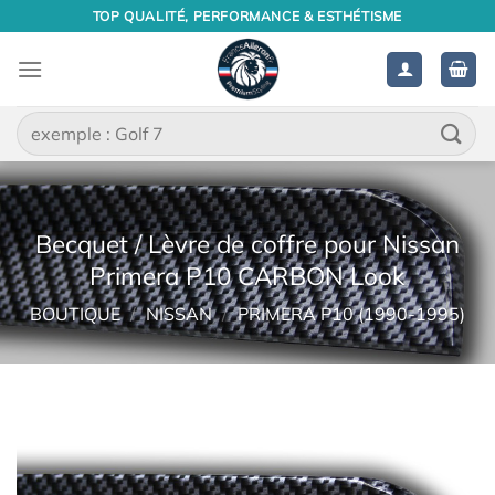
Passer
TOP QUALITÉ, PERFORMANCE & ESTHÉTISME
au
contenu
Recherche
pour :
Becquet / Lèvre de coffre pour Nissan
Primera P10 CARBON Look
BOUTIQUE
/
NISSAN
/
PRIMERA P10 (1990-1995)