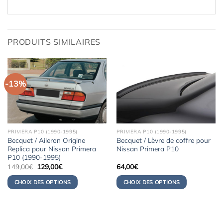
PRODUITS SIMILAIRES
-13%
PRIMERA P10 (1990-1995)
PRIMERA P10 (1990-1995)
Becquet / Aileron Origine
Becquet / Lèvre de coffre pour
Replica pour Nissan Primera
Nissan Primera P10
P10 (1990-1995)
Le
Le
149,00
€
129,00
€
64,00
€
prix
prix
initial
actuel
CHOIX DES OPTIONS
CHOIX DES OPTIONS
était :
est :
149,00€.
129,00€.