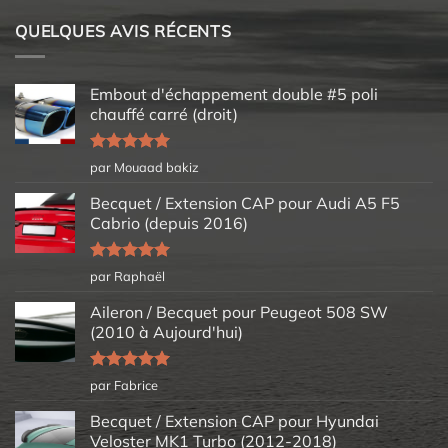
QUELQUES AVIS RÉCENTS
Embout d'échappement double #5 poli
chauffé carré (droit)
Note
5
sur
par Mouaad bakiz
5
Becquet / Extension CAP pour Audi A5 F5
Cabrio (depuis 2016)
Note
5
sur
par Raphaël
5
Aileron / Becquet pour Peugeot 508 SW
(2010 à Aujourd'hui)
Note
5
sur
par Fabrice
5
Becquet / Extension CAP pour Hyundai
Veloster MK1 Turbo (2012-2018)