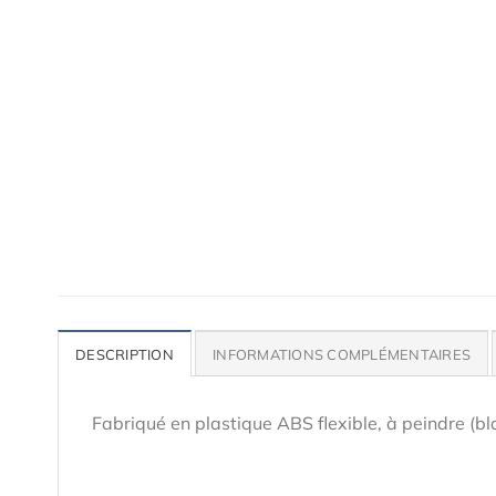
Accessoires de qualité pour ta voiture
Lames, bas de caisse, paupières, etc.
DESCRIPTION
INFORMATIONS COMPLÉMENTAIRES
Fabriqué en plastique ABS flexible, à peindre (bl