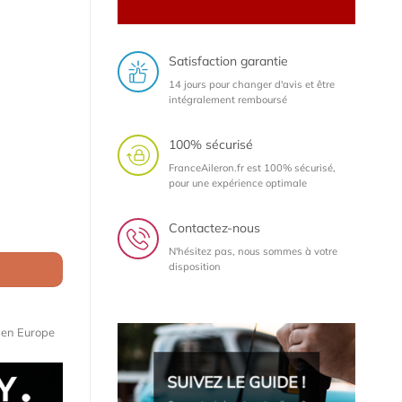
Satisfaction garantie
14 jours pour changer d'avis et être
intégralement remboursé
100% sécurisé
FranceAileron.fr est 100% sécurisé,
pour une expérience optimale
005+) Rear Lip
Contactez-nous
N'hésitez pas, nous sommes à votre
disposition
e en Europe
SUIVEZ LE GUIDE !