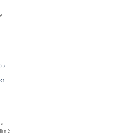
le
 au
 K1
de
ilm à