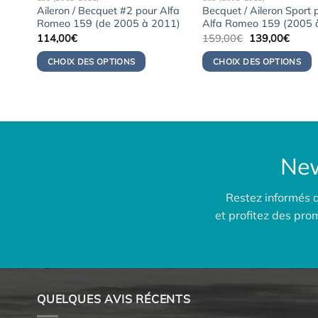
Aileron / Becquet #2 pour Alfa
Becquet / Aileron Sport 
Romeo 159 (de 2005 à 2011)
Alfa Romeo 159 (2005 
Le
Le
114,00
€
159,00
€
139,00
€
prix
prix
initial
actuel
CHOIX DES OPTIONS
CHOIX DES OPTIONS
était :
est :
159,00€.
139,0
New
Restez informés 
et profitez des pr
QUELQUES AVIS RÉCENTS