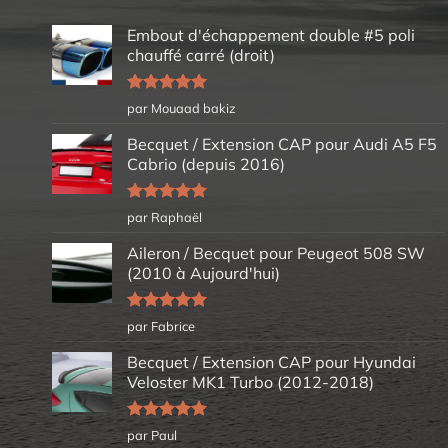
Embout d'échappement double #5 poli
chauffé carré (droit)
Note
5
sur
par Mouaad bakiz
5
Becquet / Extension CAP pour Audi A5 F5
Cabrio (depuis 2016)
Note
5
sur
par Raphaël
5
Aileron / Becquet pour Peugeot 508 SW
(2010 à Aujourd'hui)
Note
5
sur
par Fabrice
5
Becquet / Extension CAP pour Hyundai
Veloster MK1 Turbo (2012-2018)
Note
5
sur
par Paul