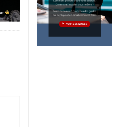
Comment peindre votre votre aileron ?
Comment l'installer vous-même ?
Nous avons créé pour vous des guides
qui expliquent en détail comment faire.
VOIR LES GUIDES