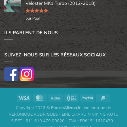
Veloster MK1 Turbo (2012-2018)
Note
5
sur
par Paul
5
ILS PARLENT DE NOUS
SUIVEZ-NOUS SUR LES RÉSEAUX SOCIAUX
Copyright 2026 ©
FranceAileron.fr
, une marque de
VERONIQUE RODRIGUES - EIRL CHARDIN VIKING AUTO
SIRET : 511 610 479 00020 - TVA : FR61511610479 -