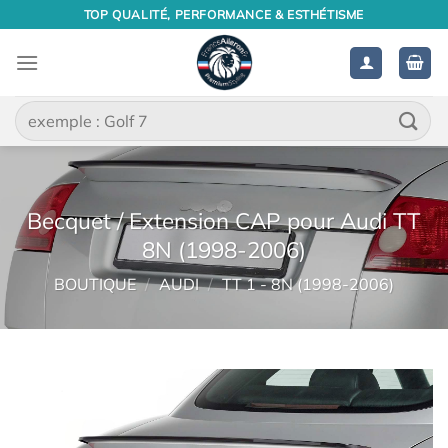
Passer
TOP QUALITÉ, PERFORMANCE & ESTHÉTISME
au
contenu
Recherche
pour :
Becquet / Extension CAP pour Audi TT
8N (1998-2006)
BOUTIQUE
/
AUDI
/
TT 1 - 8N (1998-2006)