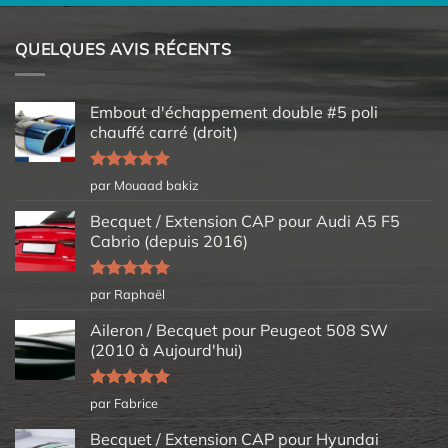
QUELQUES AVIS RÉCENTS
Embout d'échappement double #5 poli
chauffé carré (droit)
Note
5
sur
par Mouaad bakiz
5
Becquet / Extension CAP pour Audi A5 F5
Cabrio (depuis 2016)
Note
5
sur
par Raphaël
5
Aileron / Becquet pour Peugeot 508 SW
(2010 à Aujourd'hui)
Note
5
sur
par Fabrice
5
Becquet / Extension CAP pour Hyundai