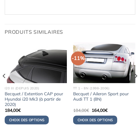
PRODUITS SIMILAIRES
-11%
I20 III (DEPUIS 2020)
TT 1 - 8N (1998-2006)
Becquet / Extention CAP pour
Becquet / Aileron Sport pour
Hyundai i20 Mk3 (à partir de
Audi TT 1 (8N)
2020)
Le
Le
184,00
€
184,00
€
164,00
€
prix
prix
initial
actuel
CHOIX DES OPTIONS
CHOIX DES OPTIONS
était :
est :
184,00€.
164,00€.