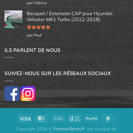
Note
5
sur
par Fabrice
5
Becquet / Extension CAP pour Hyundai
Veloster MK1 Turbo (2012-2018)
Note
5
sur
par Paul
5
ILS PARLENT DE NOUS
SUIVEZ-NOUS SUR LES RÉSEAUX SOCIAUX
Copyright 2026 ©
FranceAileron.fr
, une marque de