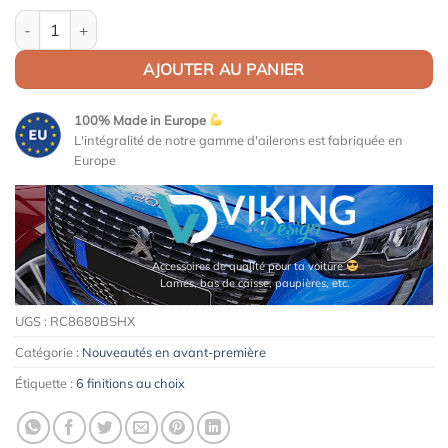
quantité de Becquet / Extension CAP (haut de vitre) pour Audi A
AJOUTER AU PANIER
100% Made in Europe
L'intégralité de notre gamme d'ailerons est fabriquée en
Europe
Accessoires de qualité pour ta voiture
Lames, bas de caisse, paupières, etc.
UGS :
RC8680BSHX
Catégorie :
Nouveautés en avant-première
Étiquette :
6 finitions au choix