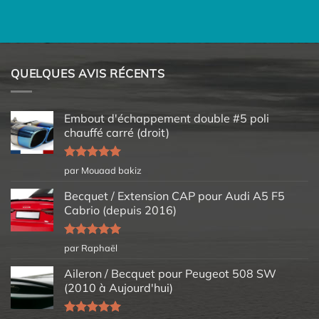
QUELQUES AVIS RÉCENTS
Embout d'échappement double #5 poli
chauffé carré (droit)
Note
5
sur
par Mouaad bakiz
5
Becquet / Extension CAP pour Audi A5 F5
Cabrio (depuis 2016)
Note
5
sur
par Raphaël
5
Aileron / Becquet pour Peugeot 508 SW
(2010 à Aujourd'hui)