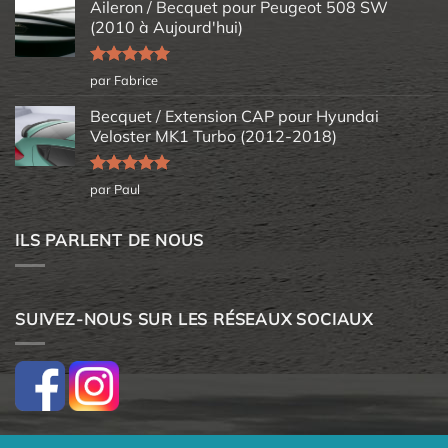
Aileron / Becquet pour Peugeot 508 SW
(2010 à Aujourd'hui)
Note
5
sur
par Fabrice
5
Becquet / Extension CAP pour Hyundai
Veloster MK1 Turbo (2012-2018)
Note
5
sur
par Paul
5
ILS PARLENT DE NOUS
SUIVEZ-NOUS SUR LES RÉSEAUX SOCIAUX