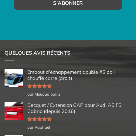
QUELQUES AVIS RÉCENTS
Embout d'échappement double #5 poli
chauffé carré (droit)
Note
5
sur
par Mouaad bakiz
5
Becquet / Extension CAP pour Audi A5 F5
Cabrio (depuis 2016)
Note
5
sur
par Raphaël
5