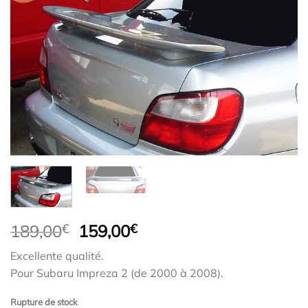
Le
Le
189,00
€
159,00
€
prix
prix
Excellente qualité.
initial
actuel
Pour Subaru Impreza 2 (de 2000 à 2008).
était :
est :
189,00€.
159,00€.
Rupture de stock