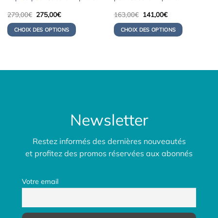
Le
Le
Le
Le
279,00
€
275,00
€
163,00
€
141,00
€
prix
prix
prix
prix
initial
actuel
initial
actuel
CHOIX DES OPTIONS
CHOIX DES OPTIONS
était :
est :
était :
est :
279,00€.
275,00€.
163,00€.
141,00€.
Newsletter
Restez informés des dernières nouveautés
et profitez des promos réservées aux abonnés
Votre email