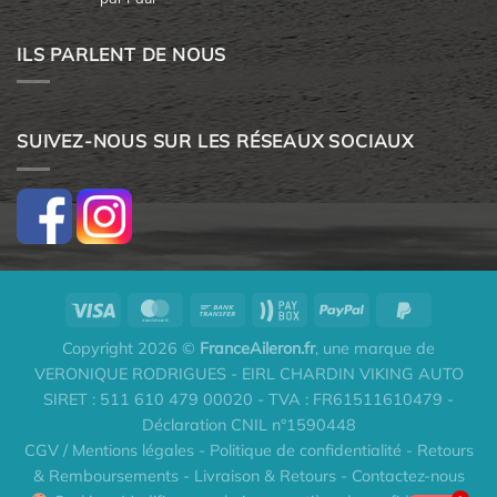
5
ILS PARLENT DE NOUS
SUIVEZ-NOUS SUR LES RÉSEAUX SOCIAUX
Copyright 2026 ©
FranceAileron.fr
, une marque de
VERONIQUE RODRIGUES - EIRL CHARDIN VIKING AUTO
SIRET : 511 610 479 00020 - TVA : FR61511610479 -
Déclaration CNIL n°1590448
CGV / Mentions légales
-
Politique de confidentialité
-
Retours
& Remboursements
-
Livraison & Retours
-
Contactez-nous