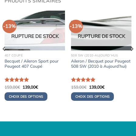
PRODUITS SIMILAIRES
-13%
-13%
RUPTURE DE STOCK
RUPTURE DE STOCK
407 COUPÉ
508 SW (2010-AUJOURD'HUI)
Becquet / Aileron Sport pour
Aileron / Becquet pour Peugeot
Peugeot 407 Coupé
508 SW (2010 à Aujourd’hui)
Le
Le
Le
Le
Note
159,00
5.00
€
139,00
€
Note
159,00
5.00
€
139,00
€
prix
prix
prix
prix
sur 5
sur 5
initial
actuel
initial
actuel
CHOIX DES OPTIONS
CHOIX DES OPTIONS
était :
est :
était :
est :
159,00€.
139,00€.
159,00€.
139,00€.