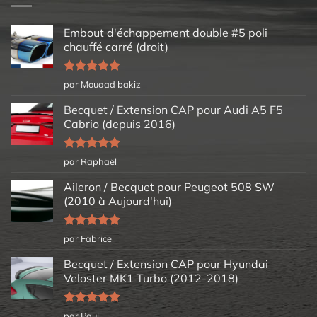
Embout d'échappement double #5 poli
chauffé carré (droit)
Note
5
sur
par Mouaad bakiz
5
Becquet / Extension CAP pour Audi A5 F5
Cabrio (depuis 2016)
Note
5
sur
par Raphaël
5
Aileron / Becquet pour Peugeot 508 SW
(2010 à Aujourd'hui)
Note
5
sur
par Fabrice
5
Becquet / Extension CAP pour Hyundai
Veloster MK1 Turbo (2012-2018)
Note
5
sur
par Paul