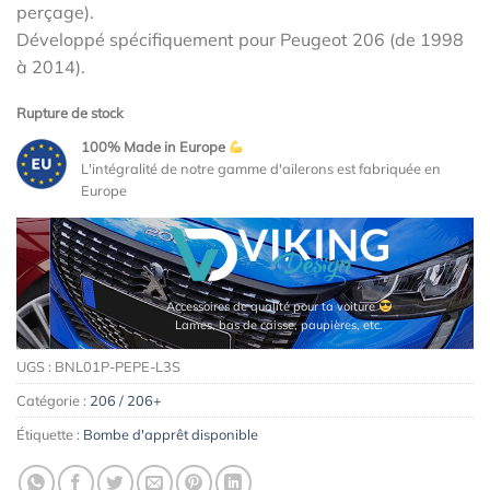
perçage).
159,00€.
139,00€.
Développé spécifiquement pour Peugeot 206 (de 1998
à 2014).
Rupture de stock
100% Made in Europe
L'intégralité de notre gamme d'ailerons est fabriquée en
Europe
Accessoires de qualité pour ta voiture
Lames, bas de caisse, paupières, etc.
UGS :
BNL01P-PEPE-L3S
Catégorie :
206 / 206+
Étiquette :
Bombe d'apprêt disponible