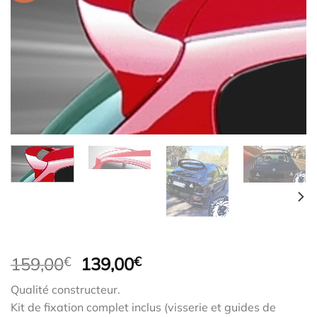
Le
Le
159,00
€
139,00
€
prix
prix
Qualité constructeur.
initial
actuel
Kit de fixation complet inclus (visserie et guides de
était :
est :