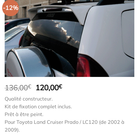
-12%
Le
Le
136,00
€
120,00
€
prix
prix
Qualité constructeur.
initial
actuel
Kit de fixation complet inclus.
était :
est :
Prêt à être peint.
136,00€.
120,00€.
Pour Toyota Land Cruiser Prado / LC120 (de 2002 à
2009).