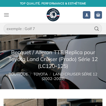
Passer
TOP QUALITÉ, PERFORMANCE & ESTHÉTISME
au
contenu
Recherche
pour :
Becquet / Aileron TTE Replica pour
Toyota Land Cruiser (Prado) Série 12
(LC120-125)
BOUTIQUE
/
TOYOTA
/
LAND CRUISER SÉRIE 12
(2002-2009)