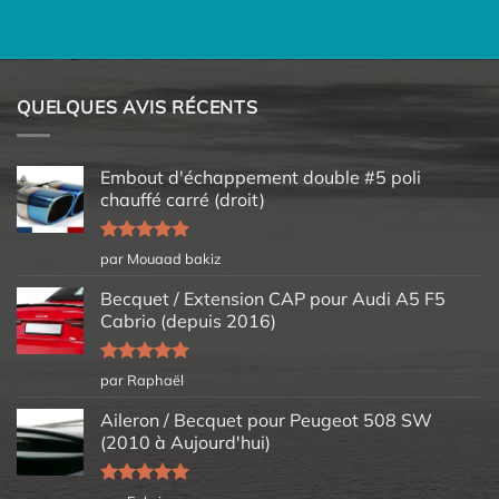
QUELQUES AVIS RÉCENTS
Embout d'échappement double #5 poli
chauffé carré (droit)
Note
5
sur
par Mouaad bakiz
5
Becquet / Extension CAP pour Audi A5 F5
Cabrio (depuis 2016)
Note
5
sur
par Raphaël
5
Aileron / Becquet pour Peugeot 508 SW
(2010 à Aujourd'hui)
Note
5
sur