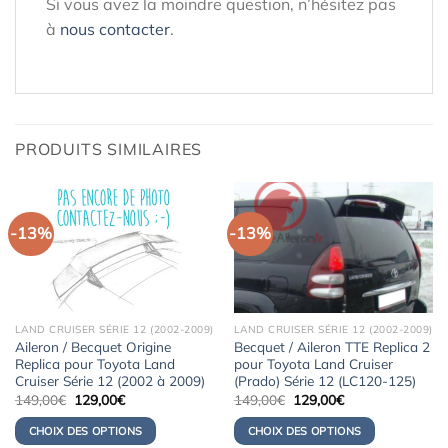
Si vous avez la moindre question, n’hésitez pas
à
nous contacter
.
PRODUITS SIMILAIRES
-13%
-13%
LAND CRUISER SÉRIE 12 (2002-2009)
LAND CRUISER SÉRIE 12 (2002-2009)
Aileron / Becquet Origine
Becquet / Aileron TTE Replica 2
Replica pour Toyota Land
pour Toyota Land Cruiser
Cruiser Série 12 (2002 à 2009)
(Prado) Série 12 (LC120-125)
Le
Le
Le
Le
149,00
€
129,00
€
149,00
€
129,00
€
prix
prix
prix
prix
initial
actuel
initial
actuel
CHOIX DES OPTIONS
CHOIX DES OPTIONS
était :
est :
était :
est :