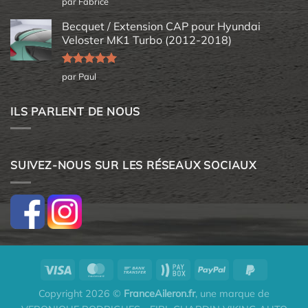
par Fabrice
5
Becquet / Extension CAP pour Hyundai
Veloster MK1 Turbo (2012-2018)
Note
5
sur
par Paul
5
ILS PARLENT DE NOUS
SUIVEZ-NOUS SUR LES RÉSEAUX SOCIAUX
Copyright 2026 ©
FranceAileron.fr
, une marque de