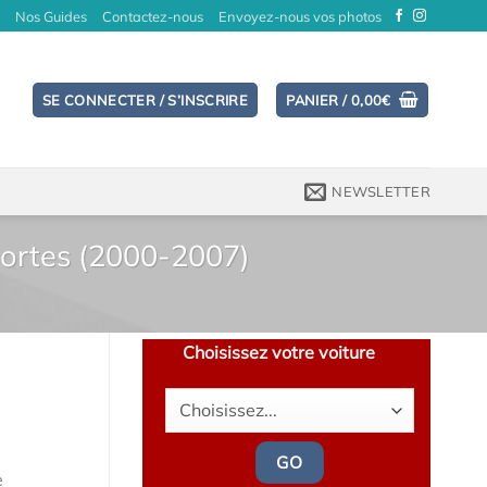
Nos Guides
Contactez-nous
Envoyez-nous vos photos
SE CONNECTER / S’INSCRIRE
PANIER /
0,00
€
NEWSLETTER
portes (2000-2007)
Choisissez votre voiture
GO
e