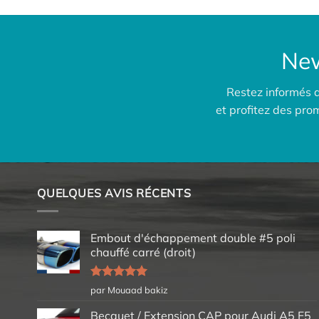
New
Restez informés 
et profitez des pr
QUELQUES AVIS RÉCENTS
Embout d'échappement double #5 poli
chauffé carré (droit)
Note
5
sur
par Mouaad bakiz
5
Becquet / Extension CAP pour Audi A5 F5