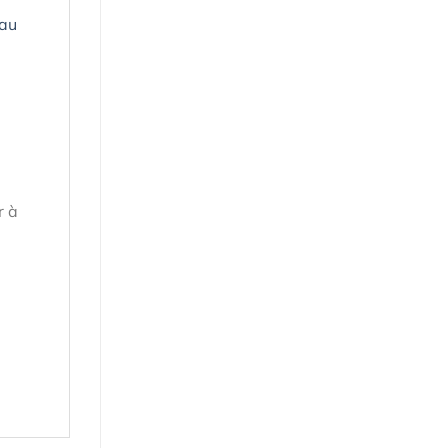
 au
r à