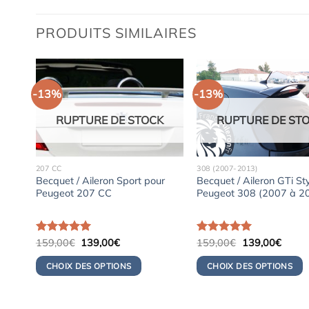
PRODUITS SIMILAIRES
-13%
-13%
K
RUPTURE DE STOCK
RUPTURE DE ST
207 CC
308 (2007-2013)
geot
Becquet / Aileron Sport pour
Becquet / Aileron GTi St
Peugeot 207 CC
Peugeot 308 (2007 à 2
Le
Le
Le
Le
Note
159,00
5.00
€
139,00
€
Note
159,00
5.00
€
139,00
€
prix
prix
prix
prix
sur 5
sur 5
initial
actuel
initial
actuel
CHOIX DES OPTIONS
CHOIX DES OPTIONS
était :
est :
était :
est :
159,00€.
139,00€.
159,00€.
139,0