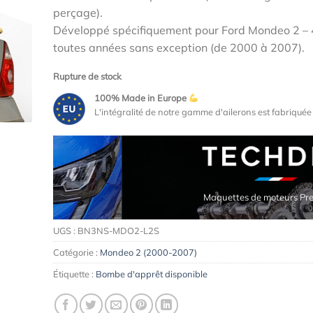
était :
est :
perçage).
159,00€.
139,00€.
Développé spécifiquement pour Ford Mondeo 2 – 4
toutes années sans exception (de 2000 à 2007).
Rupture de stock
100% Made in Europe
L'intégralité de notre gamme d'ailerons est fabriqué
Maquettes de moteurs Premium
UGS :
BN3NS-MDO2-L2S
Catégorie :
Mondeo 2 (2000-2007)
Étiquette :
Bombe d'apprêt disponible