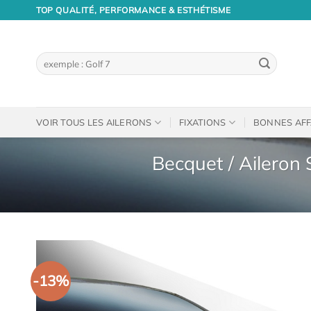
Passer
TOP QUALITÉ, PERFORMANCE & ESTHÉTISME
au
contenu
Recherche
pour :
VOIR TOUS LES AILERONS
FIXATIONS
BONNES AFF
Becquet / Aileron
-13%