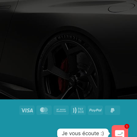
1
Je vous écoute :)