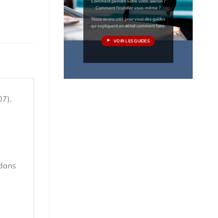
Comment peindre votre votre aileron ?
Comment l'installer vous-même ?
Nous avons créé pour vous des guides
qui expliquent en détail comment faire.
VOIR LES GUIDES
07).
 dans