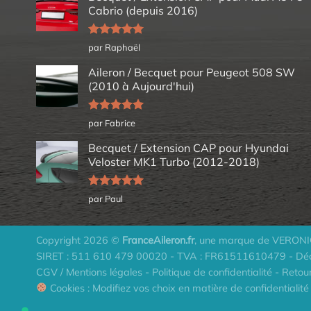
Cabrio (depuis 2016)
Note
5
sur
par Raphaël
5
Aileron / Becquet pour Peugeot 508 SW
(2010 à Aujourd'hui)
Note
5
sur
par Fabrice
5
Becquet / Extension CAP pour Hyundai
Veloster MK1 Turbo (2012-2018)
Note
5
sur
par Paul
5
Copyright 2026 ©
FranceAileron.fr
, une marque de VERO
SIRET : 511 610 479 00020 - TVA : FR61511610479 - Déc
CGV / Mentions légales
-
Politique de confidentialité
-
Retou
Cookies : Modifiez vos choix en matière de confidentialité