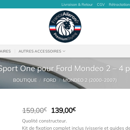
Livraison & Retour
CGV
Rétractation
AIRES
AUTRES ACCESSOIRES
 Sport One pour Ford Mondeo 2 – 4 
BOUTIQUE
/
FORD
/
MONDEO 2 (2000-2007)
Le
Le
159,00
€
139,00
€
prix
prix
Qualité constructeur.
initial
actuel
Kit de fixation complet inclus (visserie et guides d