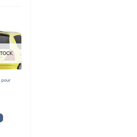
STOCK
2 pour
x
uel
:
9,00€.