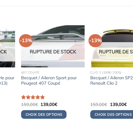
-13%
-13%
OCK
RUPTURE DE STOCK
RUPTURE DE 
407 COUPÉ
CLIO 2 (1998-2005)
yle pour
Becquet / Aileron Sport pour
Becquet / Aileron SP
013)
Peugeot 407 Coupé
Renault Clio 2
Le
Le
Le
Le
Note
159,00
5.00
€
139,00
€
159,00
€
139,00
€
prix
prix
prix
pri
sur 5
initial
actuel
initial
act
CHOIX DES OPTIONS
CHOIX DES OPTIONS
était :
est :
était :
est 
0€.
159,00€.
139,00€.
159,00€.
13