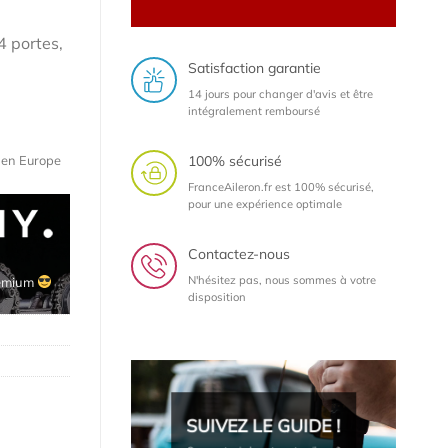
 portes,
Satisfaction garantie
14 jours pour changer d'avis et être
intégralement remboursé
100% sécurisé
e en Europe
FranceAileron.fr est 100% sécurisé,
pour une expérience optimale
Contactez-nous
N'hésitez pas, nous sommes à votre
disposition
SUIVEZ LE GUIDE !