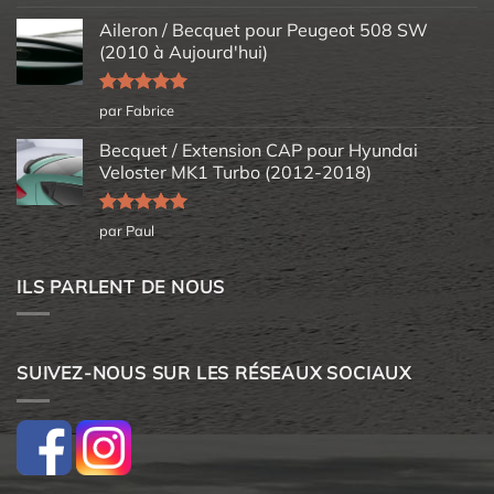
5
Aileron / Becquet pour Peugeot 508 SW
(2010 à Aujourd'hui)
Note
5
sur
par Fabrice
5
Becquet / Extension CAP pour Hyundai
Veloster MK1 Turbo (2012-2018)
Note
5
sur
par Paul
5
ILS PARLENT DE NOUS
SUIVEZ-NOUS SUR LES RÉSEAUX SOCIAUX