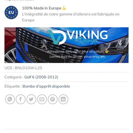
100% Made in Europe
L'intégralité de notre gamme d'ailerons est fabriquée en
Europe
Accessoires de qualité pour ta voiture
Lames, bas de caisse, paupières, etc.
UGS :
BNL01GW-L2S
Catégorie :
Golf 6 (2008-2012)
Étiquette :
Bombe d'apprêt disponible