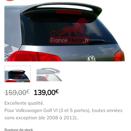
Le
Le
159,00
€
139,00
€
prix
prix
Excellente qualité.
initial
actuel
Pour Volkswagen Golf VI (3 et 5 portes), toutes années
était :
est :
sans exception (de 2008 à 2012)..
159,00€.
139,00€.
Rupture de stock