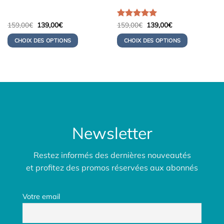
Le
Le
Le
Le
159,00
€
139,00
€
Note
159,00
5.00
€
139,00
€
prix
prix
prix
prix
sur 5
initial
actuel
initial
actuel
CHOIX DES OPTIONS
CHOIX DES OPTIONS
était :
est :
était :
est :
159,00€.
139,00€.
159,00€.
139,00€.
Newsletter
Restez informés des dernières nouveautés
et profitez des promos réservées aux abonnés
Votre email