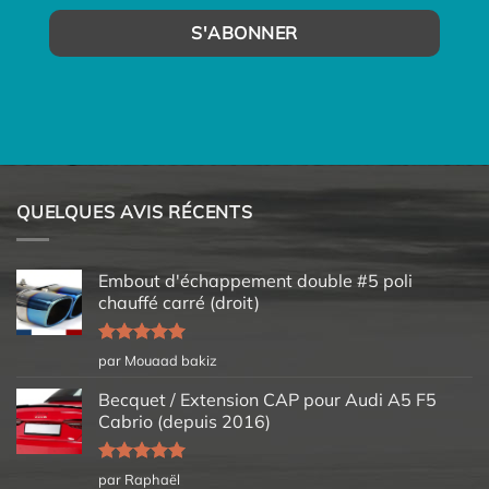
QUELQUES AVIS RÉCENTS
Embout d'échappement double #5 poli
chauffé carré (droit)
Note
5
sur
par Mouaad bakiz
5
Becquet / Extension CAP pour Audi A5 F5
Cabrio (depuis 2016)
Note
5
sur
par Raphaël