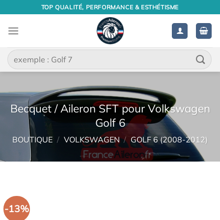
Passer
TOP QUALITÉ, PERFORMANCE & ESTHÉTISME
au
contenu
Recherche
pour :
Becquet / Aileron SFT pour Volkswagen
Golf 6
BOUTIQUE
/
VOLKSWAGEN
/
GOLF 6 (2008-2012)
-13%