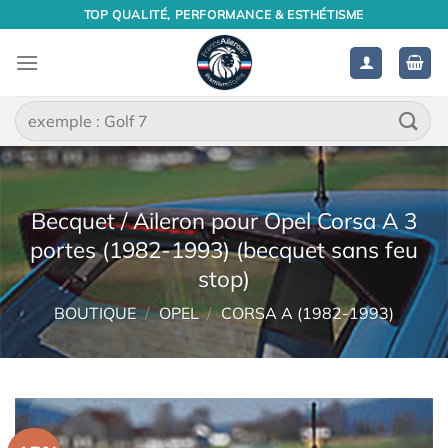
Passer
TOP QUALITÉ, PERFORMANCE & ESTHÉTISME
au
contenu
Recherche
pour :
Becquet / Aileron pour Opel Corsa A 3
portes (1982-1993) (becquet sans feu
stop)
BOUTIQUE
/
OPEL
/
CORSA A (1982-1993)