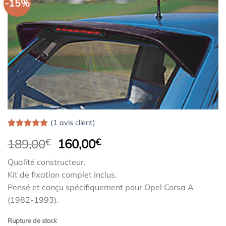
-15%
(
1
avis client)
Noté
1
5.00
Le
Le
189,00
€
160,00
€
sur 5 basé
sur
notation
prix
prix
client
Qualité constructeur.
initial
actuel
Kit de fixation complet inclus.
était :
est :
Pensé et conçu spécifiquement pour Opel Corsa A
189,00€.
160,00€.
(1982-1993).
Rupture de stock