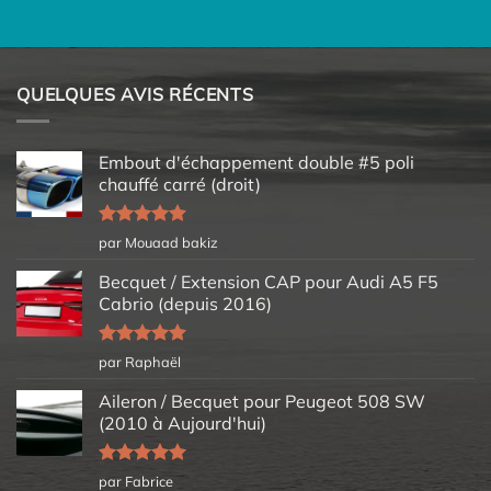
QUELQUES AVIS RÉCENTS
Embout d'échappement double #5 poli
chauffé carré (droit)
Note
5
sur
par Mouaad bakiz
5
Becquet / Extension CAP pour Audi A5 F5
Cabrio (depuis 2016)
Note
5
sur
par Raphaël
5
Aileron / Becquet pour Peugeot 508 SW
(2010 à Aujourd'hui)
Note
5
sur
par Fabrice