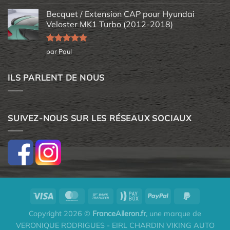
5
Becquet / Extension CAP pour Hyundai
Veloster MK1 Turbo (2012-2018)
Note
5
sur
par Paul
5
ILS PARLENT DE NOUS
SUIVEZ-NOUS SUR LES RÉSEAUX SOCIAUX
Copyright 2026 ©
FranceAileron.fr
, une marque de
VERONIQUE RODRIGUES - EIRL CHARDIN VIKING AUTO