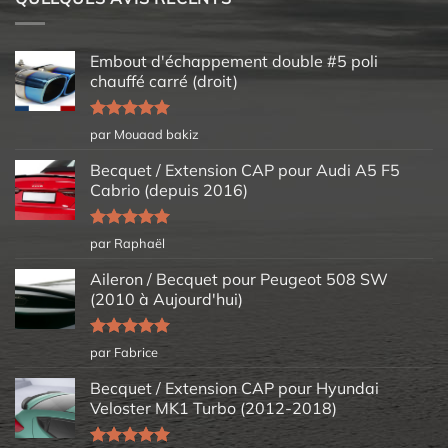
Embout d'échappement double #5 poli
chauffé carré (droit)
Note
5
sur
par Mouaad bakiz
5
Becquet / Extension CAP pour Audi A5 F5
Cabrio (depuis 2016)
Note
5
sur
par Raphaël
5
Aileron / Becquet pour Peugeot 508 SW
(2010 à Aujourd'hui)
Note
5
sur
par Fabrice
5
Becquet / Extension CAP pour Hyundai
Veloster MK1 Turbo (2012-2018)