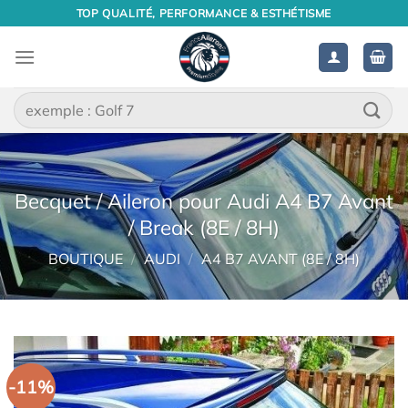
Passer
TOP QUALITÉ, PERFORMANCE & ESTHÉTISME
au
contenu
Recherche
pour :
Becquet / Aileron pour Audi A4 B7 Avant
/ Break (8E / 8H)
BOUTIQUE
/
AUDI
/
A4 B7 AVANT (8E / 8H)
-11%