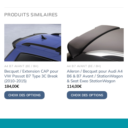
PRODUITS SIMILAIRES
A4 B7 AVANT (8E / 8H)
A4 B7 AVANT (8E / 8H)
Becquet / Extension CAP pour
Aileron / Becquet pour Audi A4
VW Passat B7 Type 3C Break
B6 & B7 Avant / StationWagon
(2010-2015)
& Seat Exeo StationWagon
184,00
€
114,00
€
CHOIX DES OPTIONS
CHOIX DES OPTIONS