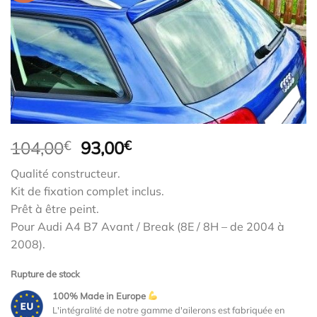
Le
Le
104,00
€
93,00
€
prix
prix
Qualité constructeur.
initial
actuel
Kit de fixation complet inclus.
était :
est :
Prêt à être peint.
104,00€.
93,00€.
Pour Audi A4 B7 Avant / Break (8E / 8H – de 2004 à
2008).
Rupture de stock
100% Made in Europe
L'intégralité de notre gamme d'ailerons est fabriquée en