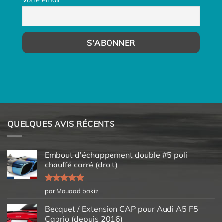
Votre email
QUELQUES AVIS RÉCENTS
Embout d'échappement double #5 poli
chauffé carré (droit)
Note
5
sur
par Mouaad bakiz
5
Becquet / Extension CAP pour Audi A5 F5
Cabrio (depuis 2016)