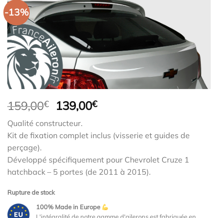
-13%
Le
Le
159,00
€
139,00
€
prix
prix
Qualité constructeur.
initial
actuel
Kit de fixation complet inclus (visserie et guides de
était :
est :
perçage).
159,00€.
139,00€.
Développé spécifiquement pour Chevrolet Cruze 1
hatchback – 5 portes (de 2011 à 2015).
Rupture de stock
100% Made in Europe
L'intégralité de notre gamme d'ailerons est fabriquée en