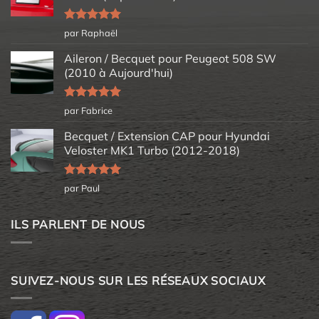
Note
5
sur
par Raphaël
5
Aileron / Becquet pour Peugeot 508 SW
(2010 à Aujourd'hui)
Note
5
sur
par Fabrice
5
Becquet / Extension CAP pour Hyundai
Veloster MK1 Turbo (2012-2018)
Note
5
sur
par Paul
5
ILS PARLENT DE NOUS
SUIVEZ-NOUS SUR LES RÉSEAUX SOCIAUX