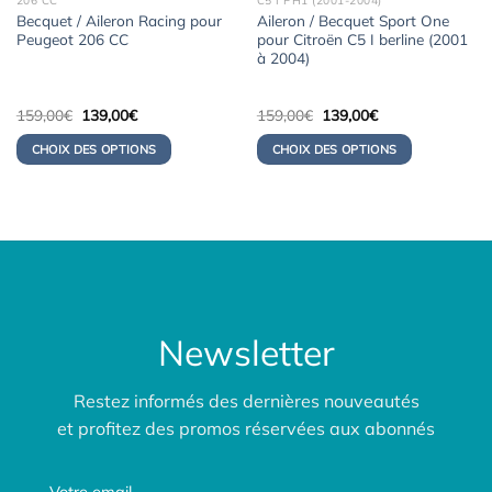
206 CC
C5 I PH1 (2001-2004)
Becquet / Aileron Racing pour
Aileron / Becquet Sport One
Peugeot 206 CC
pour Citroën C5 I berline (2001
à 2004)
Le
Le
Le
Le
159,00
€
139,00
€
159,00
€
139,00
€
prix
prix
prix
prix
initial
actuel
initial
actuel
CHOIX DES OPTIONS
CHOIX DES OPTIONS
était :
est :
était :
est :
159,00€.
139,00€.
159,00€.
139,00€.
Newsletter
Restez informés des dernières nouveautés
et profitez des promos réservées aux abonnés