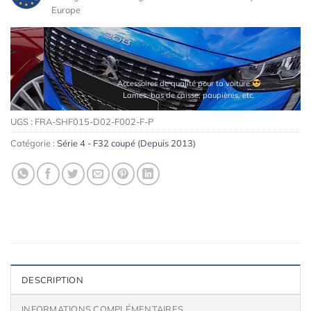
Europe
Accessoires de qualité pour ta voiture
Lames, bas de caisse, paupières, etc.
UGS :
FRA-SHF015-D02-F002-F-P
Catégorie :
Série 4 - F32 coupé (Depuis 2013)
DESCRIPTION
INFORMATIONS COMPLÉMENTAIRES