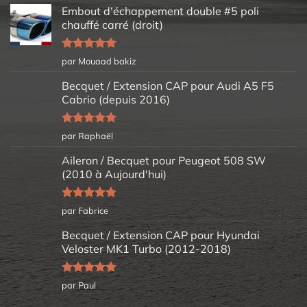
Embout d'échappement double #5 poli
chauffé carré (droit)
Note
5
sur
par Mouaad bakiz
5
Becquet / Extension CAP pour Audi A5 F5
Cabrio (depuis 2016)
Note
5
sur
par Raphaël
5
Aileron / Becquet pour Peugeot 508 SW
(2010 à Aujourd'hui)
Note
5
sur
par Fabrice
5
Becquet / Extension CAP pour Hyundai
Veloster MK1 Turbo (2012-2018)
Note
5
sur
par Paul
5