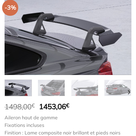
-3%
Le
Le
1498,00
€
1453,06
€
prix
prix
Aileron haut de gamme
initial
actuel
Fixations incluses
était :
est :
Finition : Lame composite noir brillant et pieds noirs
1498,00€.
1453,06€.