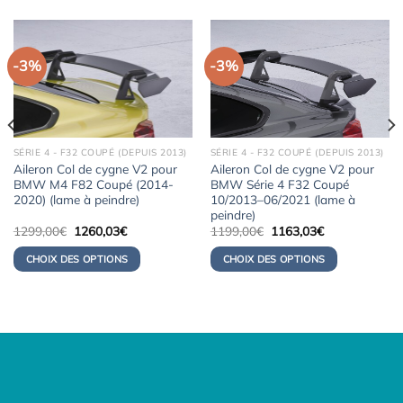
-3%
-3%
SÉRIE 4 - F32 COUPÉ (DEPUIS 2013)
SÉRIE 4 - F32 COUPÉ (DEPUIS 2013)
Aileron Col de cygne V2 pour
Aileron Col de cygne V2 pour
BMW M4 F82 Coupé (2014-
BMW Série 4 F32 Coupé
2020) (lame à peindre)
10/2013–06/2021 (lame à
peindre)
Le
Le
Le
Le
1299,00
€
1260,03
€
1199,00
€
1163,03
€
prix
prix
prix
prix
initial
actuel
initial
actuel
CHOIX DES OPTIONS
CHOIX DES OPTIONS
était :
est :
était :
est :
1299,00€.
1260,03€.
1199,00€.
1163,03€.