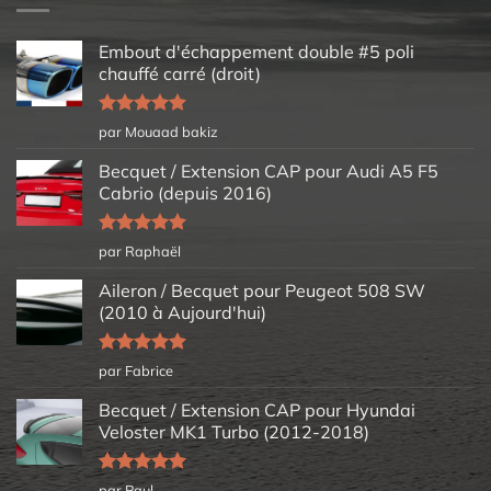
Embout d'échappement double #5 poli
chauffé carré (droit)
Note
5
sur
par Mouaad bakiz
5
Becquet / Extension CAP pour Audi A5 F5
Cabrio (depuis 2016)
Note
5
sur
par Raphaël
5
Aileron / Becquet pour Peugeot 508 SW
(2010 à Aujourd'hui)
Note
5
sur
par Fabrice
5
Becquet / Extension CAP pour Hyundai
Veloster MK1 Turbo (2012-2018)
Note
5
sur
par Paul