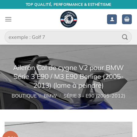
Passer
TOP QUALITÉ, PERFORMANCE & ESTHÉTISME
au
contenu
Recherche
pour :
Aileron Col de cygne V2 pour BMW
Série 3 E90 / M3 E90 Berline (2005-
2013) (lame à peindre)
BOUTIQUE
/
BMW
/
SÉRIE 3 - E90 (2005-2012)