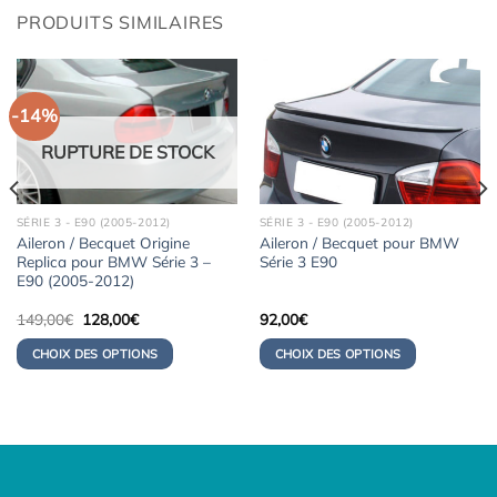
PRODUITS SIMILAIRES
-14%
RUPTURE DE STOCK
SÉRIE 3 - E90 (2005-2012)
SÉRIE 3 - E90 (2005-2012)
Aileron / Becquet Origine
Aileron / Becquet pour BMW
Replica pour BMW Série 3 –
Série 3 E90
E90 (2005-2012)
Le
Le
149,00
€
128,00
€
92,00
€
prix
prix
initial
actuel
CHOIX DES OPTIONS
CHOIX DES OPTIONS
était :
est :
149,00€.
128,00€.