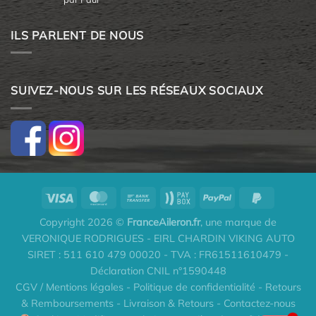
5
ILS PARLENT DE NOUS
SUIVEZ-NOUS SUR LES RÉSEAUX SOCIAUX
Copyright 2026 ©
FranceAileron.fr
, une marque de
VERONIQUE RODRIGUES - EIRL CHARDIN VIKING AUTO
SIRET : 511 610 479 00020 - TVA : FR61511610479 -
Déclaration CNIL n°1590448
CGV / Mentions légales
-
Politique de confidentialité
-
Retours
& Remboursements
-
Livraison & Retours
-
Contactez-nous