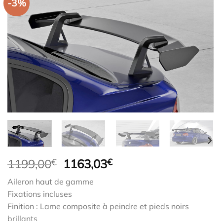
-3%
Le
Le
1199,00
€
1163,03
€
prix
prix
Aileron haut de gamme
initial
actuel
Fixations incluses
était :
est :
Finition : Lame composite à peindre et pieds noirs
1199,00€.
1163,03€.
brillants