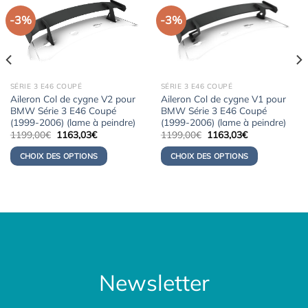
-3%
-3%
SÉRIE 3 E46 COUPÉ
SÉRIE 3 E46 COUPÉ
Aileron Col de cygne V2 pour
Aileron Col de cygne V1 pour
BMW Série 3 E46 Coupé
BMW Série 3 E46 Coupé
(1999-2006) (lame à peindre)
(1999-2006) (lame à peindre)
Le
Le
Le
Le
1199,00
€
1163,03
€
1199,00
€
1163,03
€
prix
prix
prix
prix
initial
actuel
initial
actuel
CHOIX DES OPTIONS
CHOIX DES OPTIONS
était :
est :
était :
est :
1199,00€.
1163,03€.
1199,00€.
1163,03€.
Newsletter