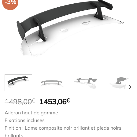
-3%
Le
Le
1498,00
€
1453,06
€
prix
prix
Aileron haut de gamme
initial
actuel
Fixations incluses
était :
est :
Finition : Lame composite noir brillant et pieds noirs
1498,00€.
1453,06€.
brillants