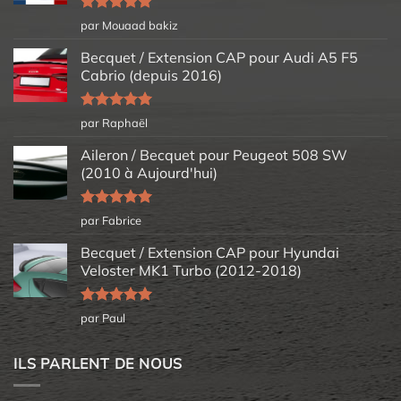
Note
5
sur
par Mouaad bakiz
5
Becquet / Extension CAP pour Audi A5 F5
Cabrio (depuis 2016)
Note
5
sur
par Raphaël
5
Aileron / Becquet pour Peugeot 508 SW
(2010 à Aujourd'hui)
Note
5
sur
par Fabrice
5
Becquet / Extension CAP pour Hyundai
Veloster MK1 Turbo (2012-2018)
Note
5
sur
par Paul
5
ILS PARLENT DE NOUS