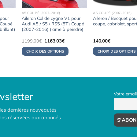
A5 COUPÉ (2007-2016)
A5 COUPÉ (2007-2016)
 pour
Aileron Col de cygne V1 pour
Aileron / Becquet po
 Coupé
Audi A5 / S5 / RS5 (8T) Coupé
coupe, cabriolet, spo
rillant)
(2007-2016) (lame à peindre)
Le
Le
1199,00
€
1163,03
€
140,00
€
x
prix
prix
uel
initial
actuel
CHOIX DES OPTIONS
CHOIX DES OPTIONS
:
était :
est :
3,06€.
1199,00€.
1163,03€.
sletter
Votre email
des dernières nouveautés
omos réservées aux abonnés