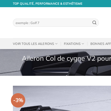
Passer
TOP QUALITÉ, PERFORMANCE & ESTHÉTISME
au
contenu
Recherche
pour :
VOIR TOUS LES AILERONS
FIXATIONS
BONNES AFF
Aileron Col de cygne V2 pour
-3%