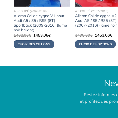
A5 COUPÉ (2007-2016)
A5 COUPÉ (2007-2016)
ur
Aileron Col de cygne V1 pour
Aileron Col de cygne V2
oupé
Audi A5 / S5 / RS5 (8T)
Audi A5 / S5 / RS5 (8T)
lant)
Sportback (2009-2016) (lame
(2007-2016) (lame noir b
noir brillant)
Le
Le
Le
Le
1498,00
€
1453,06
€
1498,00
€
1453,06
€
prix
prix
prix
pri
initial
actuel
initial
act
CHOIX DES OPTIONS
CHOIX DES OPTIONS
était :
est :
était :
est 
06€.
1498,00€.
1453,06€.
1498,00€.
145
New
Restez informés 
et profitez des pr