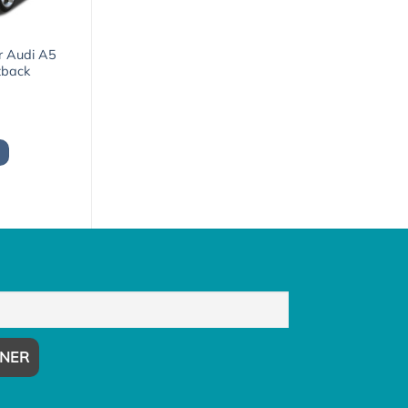
ur Audi A5
rtback