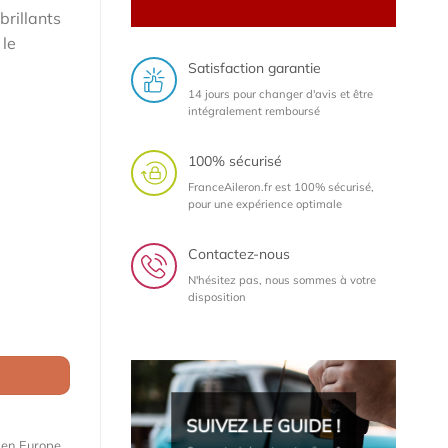
brillants
 le
Satisfaction garantie
14 jours pour changer d'avis et être
intégralement remboursé
100% sécurisé
FranceAileron.fr est 100% sécurisé,
pour une expérience optimale
Contactez-nous
N'hésitez pas, nous sommes à votre
disposition
 / RS5 (8T) Sportback (2009-2016) (lame à peindre)
SUIVEZ LE GUIDE !
e en Europe