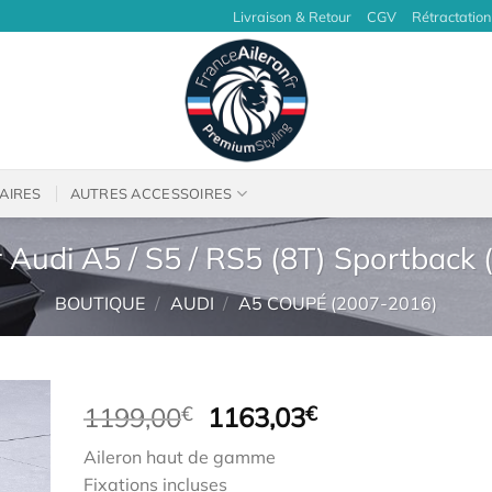
Livraison & Retour
CGV
Rétractation
AIRES
AUTRES ACCESSOIRES
 Audi A5 / S5 / RS5 (8T) Sportback
BOUTIQUE
/
AUDI
/
A5 COUPÉ (2007-2016)
Le
Le
1199,00
€
1163,03
€
prix
prix
Aileron haut de gamme
initial
actuel
Fixations incluses