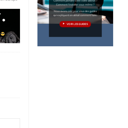
Comment peindre votre votre aileron ?
Comment l'installer vous-même ?
Nous avons créé pour vous des guides
qui expliquent en détail comment faire.
VOIR LES GUIDES