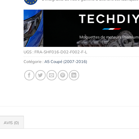
Maquettes de moteurs Premium
UGS :
FRA-SHF016-D02-F002-F-L
Catégorie :
A5 Coupé (2007-2016)
AVIS (0)