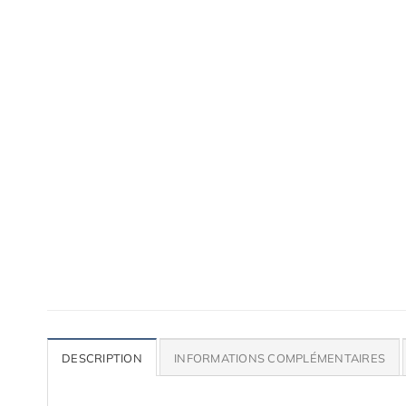
Accessoires de qualité pour ta voiture
Lames, bas de caisse, paupières, etc.
DESCRIPTION
INFORMATIONS COMPLÉMENTAIRES