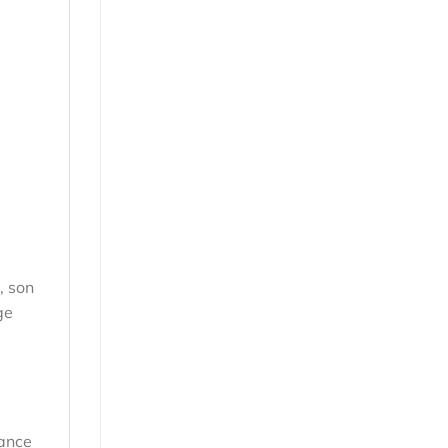
, son
ge
tance