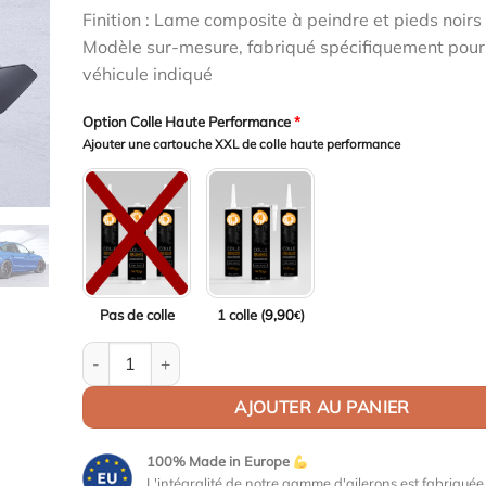
était :
est :
Finition : Lame composite à peindre et pieds noirs 
1199,00€.
1163,03€.
Modèle sur-mesure, fabriqué spécifiquement pour
véhicule indiqué
Option Colle Haute Performance
*
Ajouter une cartouche XXL de colle haute performance
Pas de colle
1 colle (
9,90
)
€
quantité de Aileron Col de cygne V2 pour Audi A5 / S5
AJOUTER AU PANIER
100% Made in Europe
L'intégralité de notre gamme d'ailerons est fabriqué