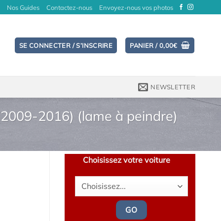
Nos Guides
Contactez-nous
Envoyez-nous vos photos
SE CONNECTER / S’INSCRIRE
PANIER /
0,00
€
NEWSLETTER
 (2009-2016) (lame à peindre)
Choisissez votre voiture
GO