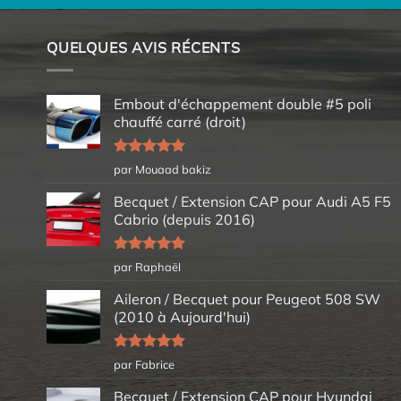
QUELQUES AVIS RÉCENTS
Embout d'échappement double #5 poli
chauffé carré (droit)
Note
5
sur
par Mouaad bakiz
5
Becquet / Extension CAP pour Audi A5 F5
Cabrio (depuis 2016)
Note
5
sur
par Raphaël
5
Aileron / Becquet pour Peugeot 508 SW
(2010 à Aujourd'hui)
Note
5
sur
par Fabrice
5
Becquet / Extension CAP pour Hyundai