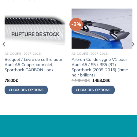
-3%
RUPTURE DE STOCK
A5 COUPÉ (2007-2016)
A5 COUPÉ (2007-2016)
Becquet / Lèvre de coffre pour
Aileron Col de cygne V1 pour
Audi A5 Coupe, cabriolet,
Audi A5 / S5 / RS5 (8T)
Sportback CARBON Look
Sportback (2009-2016) (lame
noir brillant)
Le
Le
78,00
€
1498,00
€
1453,06
€
prix
prix
initial
actuel
CHOIX DES OPTIONS
CHOIX DES OPTIONS
était :
est :
1498,00€.
1453,06€.