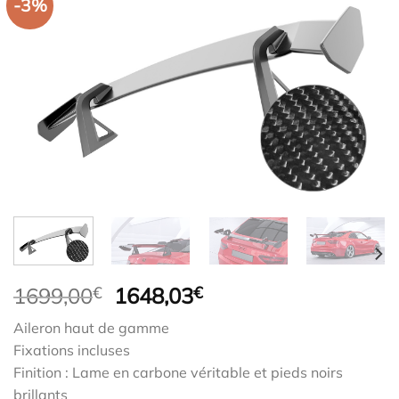
-3%
Le
Le
1699,00
€
1648,03
€
prix
prix
Aileron haut de gamme
initial
actuel
Fixations incluses
était :
est :
Finition : Lame en carbone véritable et pieds noirs
1699,00€.
1648,03€.
brillants