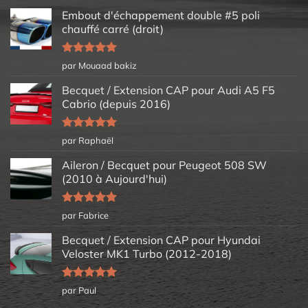
Embout d'échappement double #5 poli
chauffé carré (droit)
Note
5
sur
par Mouaad bakiz
5
Becquet / Extension CAP pour Audi A5 F5
Cabrio (depuis 2016)
Note
5
sur
par Raphaël
5
Aileron / Becquet pour Peugeot 508 SW
(2010 à Aujourd'hui)
Note
5
sur
par Fabrice
5
Becquet / Extension CAP pour Hyundai
Veloster MK1 Turbo (2012-2018)
Note
5
sur
par Paul
5