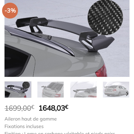
-3%
Le
Le
1699,00
€
1648,03
€
prix
prix
Aileron haut de gamme
initial
actuel
Fixations incluses
était :
est :
Finition : Lame en carbone véritable et pieds noirs