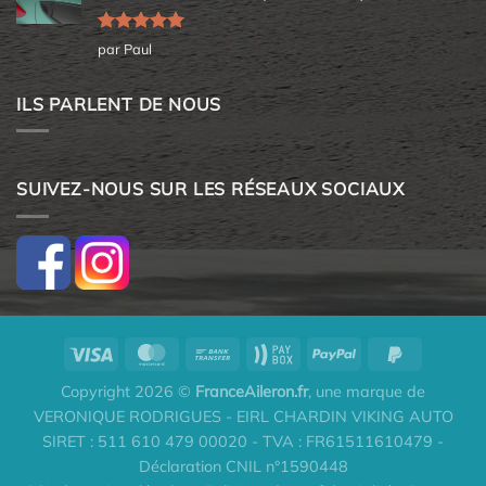
Note
5
sur
par Paul
5
ILS PARLENT DE NOUS
SUIVEZ-NOUS SUR LES RÉSEAUX SOCIAUX
Copyright 2026 ©
FranceAileron.fr
, une marque de
VERONIQUE RODRIGUES - EIRL CHARDIN VIKING AUTO
SIRET : 511 610 479 00020 - TVA : FR61511610479 -
Déclaration CNIL n°1590448