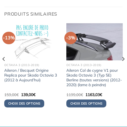
PRODUITS SIMILAIRES
-13%
-3%
OCTAVIA 3 (2013-2019)
OCTAVIA 3 (2013-2019)
Aileron / Becquet Origine
Aileron Col de cygne V1 pour
Replica pour Skoda Octavia 3
Skoda Octavia 3 (Typ 5E)
(2012 à Aujourd’hui)
Berline (toutes versions) (2012-
2020) (lame à peindre)
Le
Le
Le
Le
159,00
€
139,00
€
1199,00
€
1163,03
€
prix
prix
prix
prix
initial
actuel
initial
actuel
CHOIX DES OPTIONS
CHOIX DES OPTIONS
était :
est :
était :
est :
159,00€.
139,00€.
1199,00€.
1163,03€.