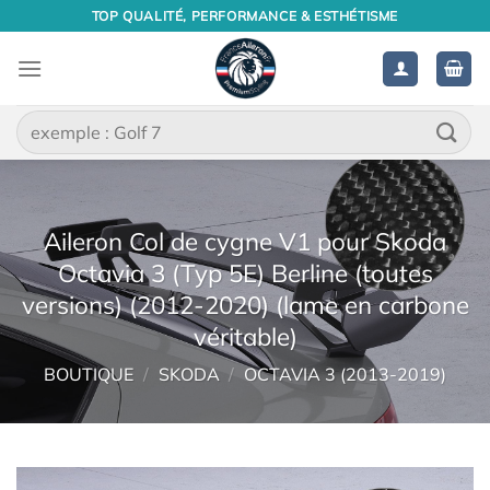
Passer
TOP QUALITÉ, PERFORMANCE & ESTHÉTISME
au
contenu
Recherche
pour :
Aileron Col de cygne V1 pour Skoda
Octavia 3 (Typ 5E) Berline (toutes
versions) (2012-2020) (lame en carbone
véritable)
BOUTIQUE
/
SKODA
/
OCTAVIA 3 (2013-2019)