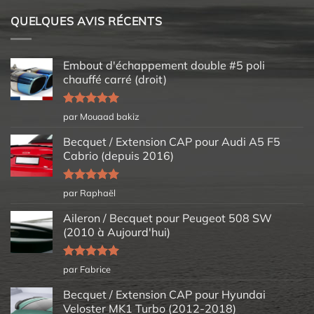
QUELQUES AVIS RÉCENTS
Embout d'échappement double #5 poli
chauffé carré (droit)
Note
5
sur
par Mouaad bakiz
5
Becquet / Extension CAP pour Audi A5 F5
Cabrio (depuis 2016)
Note
5
sur
par Raphaël
5
Aileron / Becquet pour Peugeot 508 SW
(2010 à Aujourd'hui)
Note
5
sur
par Fabrice
5
Becquet / Extension CAP pour Hyundai
Veloster MK1 Turbo (2012-2018)