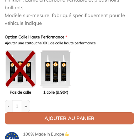
1699,00€.
1648,03€.
brillants
Modèle sur-mesure, fabriqué spécifiquement pour le
véhicule indiqué
Option Colle Haute Performance
*
Ajouter une cartouche XXL de colle haute performance
Pas de colle
1 colle (
9,90
)
€
quantité de Aileron Col de cygne V1 pour Skoda Octavia 3 (Typ 5
AJOUTER AU PANIER
100% Made in Europe