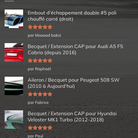
Embout d'échappement double #5 poli
chauffé carré (droit)
Note
5
sur
par Mouaad bakiz
5
Becquet / Extension CAP pour Audi A5 F5
Cabrio (depuis 2016)
Note
5
sur
par Raphaël
5
Aileron / Becquet pour Peugeot 508 SW
(2010 à Aujourd'hui)
Note
5
sur
par Fabrice
5
Becquet / Extension CAP pour Hyundai
Veloster MK1 Turbo (2012-2018)
Note
5
sur
par Paul