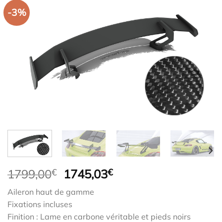
-3%
Le
Le
1799,00
€
1745,03
€
prix
prix
Aileron haut de gamme
initial
actuel
Fixations incluses
était :
est :
Finition : Lame en carbone véritable et pieds noirs
1799,00€.
1745,03€.