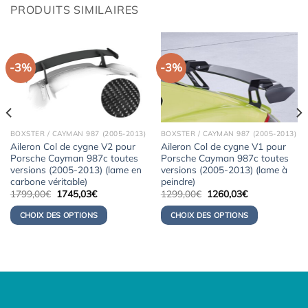
PRODUITS SIMILAIRES
-3%
-3%
BOXSTER / CAYMAN 987 (2005-2013)
BOXSTER / CAYMAN 987 (2005-2013)
Aileron Col de cygne V2 pour
Aileron Col de cygne V1 pour
Porsche Cayman 987c toutes
Porsche Cayman 987c toutes
versions (2005-2013) (lame en
versions (2005-2013) (lame à
carbone véritable)
peindre)
Le
Le
Le
Le
1799,00
€
1745,03
€
1299,00
€
1260,03
€
prix
prix
prix
prix
initial
actuel
initial
actuel
CHOIX DES OPTIONS
CHOIX DES OPTIONS
était :
est :
était :
est :
1799,00€.
1745,03€.
1299,00€.
1260,03€.