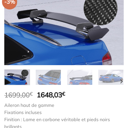
-3%
Le
Le
1699,00
€
1648,03
€
prix
prix
Aileron haut de gamme
initial
actuel
Fixations incluses
était :
est :
Finition : Lame en carbone véritable et pieds noirs
1699,00€.
1648,03€.
brillants