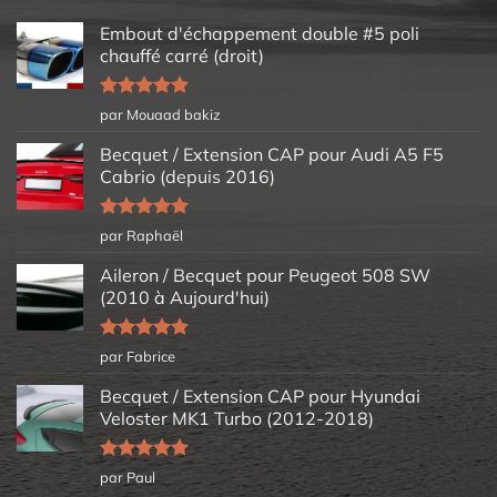
Embout d'échappement double #5 poli
chauffé carré (droit)
Note
5
sur
par Mouaad bakiz
5
Becquet / Extension CAP pour Audi A5 F5
Cabrio (depuis 2016)
Note
5
sur
par Raphaël
5
Aileron / Becquet pour Peugeot 508 SW
(2010 à Aujourd'hui)
Note
5
sur
par Fabrice
5
Becquet / Extension CAP pour Hyundai
Veloster MK1 Turbo (2012-2018)
Note
5
sur
par Paul
5