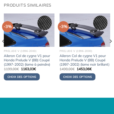
PRODUITS SIMILAIRES
-3%
-3%
PRELUDE V (1996-2000)
PRELUDE V (1996-2000)
Aileron Col de cygne V1 pour
Aileron Col de cygne V1 pour
Honda Prelude V (BB) Coupé
Honda Prelude V (BB) Coupé
(1997-2002) (lame à peindre)
(1997-2002) (lame noir brillant)
Le
Le
Le
Le
1199,00
€
1163,03
€
1498,00
€
1453,06
€
prix
prix
prix
prix
initial
actuel
initial
actuel
CHOIX DES OPTIONS
CHOIX DES OPTIONS
était :
est :
était :
est :
1199,00€.
1163,03€.
1498,00€.
1453,06€.