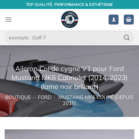
Passer
TOP QUALITÉ, PERFORMANCE & ESTHÉTISME
au
contenu
Recherche
pour :
Aileron Col de cygne V1 pour Ford
Mustang MK6 Cabriolet (2014-2023)
(lame noir brillant)
BOUTIQUE
/
FORD
/
MUSTANG MK6 COUPÉ (DEPUIS
2015)