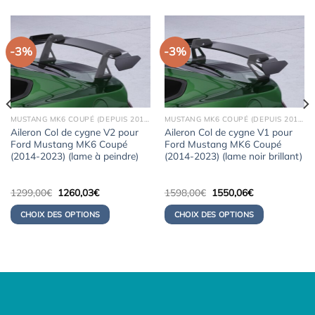
-3%
-3%
MUSTANG MK6 COUPÉ (DEPUIS 2015)
MUSTANG MK6 COUPÉ (DEPUIS 2015)
Aileron Col de cygne V2 pour
Aileron Col de cygne V1 pour
Ford Mustang MK6 Coupé
Ford Mustang MK6 Coupé
(2014-2023) (lame à peindre)
(2014-2023) (lame noir brillant)
Le
Le
Le
Le
1299,00
€
1260,03
€
1598,00
€
1550,06
€
prix
prix
prix
prix
initial
actuel
initial
actuel
CHOIX DES OPTIONS
CHOIX DES OPTIONS
était :
est :
était :
est :
1299,00€.
1260,03€.
1598,00€.
1550,06€.