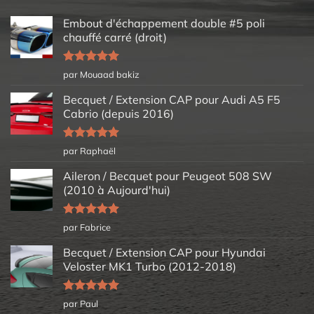
Embout d'échappement double #5 poli
chauffé carré (droit)
Note
5
sur
par Mouaad bakiz
5
Becquet / Extension CAP pour Audi A5 F5
Cabrio (depuis 2016)
Note
5
sur
par Raphaël
5
Aileron / Becquet pour Peugeot 508 SW
(2010 à Aujourd'hui)
Note
5
sur
par Fabrice
5
Becquet / Extension CAP pour Hyundai
Veloster MK1 Turbo (2012-2018)
Note
5
sur
par Paul
5