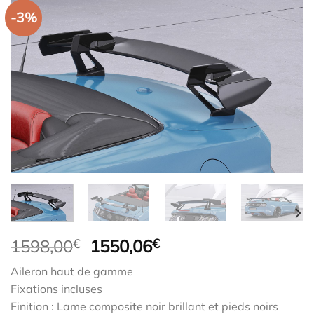
-3%
Le
Le
1598,00
€
1550,06
€
prix
prix
Aileron haut de gamme
initial
actuel
Fixations incluses
était :
est :
Finition : Lame composite noir brillant et pieds noirs
1598,00€.
1550,06€.