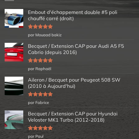
Embout d'échappement double #5 poli
chauffé carré (droit)
Note
5
sur
par Mouaad bakiz
5
Becquet / Extension CAP pour Audi A5 F5
Cabrio (depuis 2016)
Note
5
sur
par Raphaël
5
Aileron / Becquet pour Peugeot 508 SW
(2010 à Aujourd'hui)
Note
5
sur
par Fabrice
5
Becquet / Extension CAP pour Hyundai
Veloster MK1 Turbo (2012-2018)
Note
5
sur
par Paul