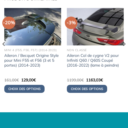
-20%
-3%
MINI 4 (F55, F56, F57) (2014-2023)
NON CLASSÉ
Aileron / Becquet Origine Style
Aileron Col de cygne V2 pour
pour Mini F55 et F56 (3 et 5
Infiniti Q60 / Q60S Coupé
portes) (2014-2023)
(2016-2022) (lame à peindre)
Le
Le
Le
Le
161,00
€
129,00
€
1199,00
€
1163,03
€
prix
prix
prix
prix
initial
actuel
initial
actuel
CHOIX DES OPTIONS
CHOIX DES OPTIONS
était :
est :
était :
est :
161,00€.
129,00€.
1199,00€.
1163,03€.