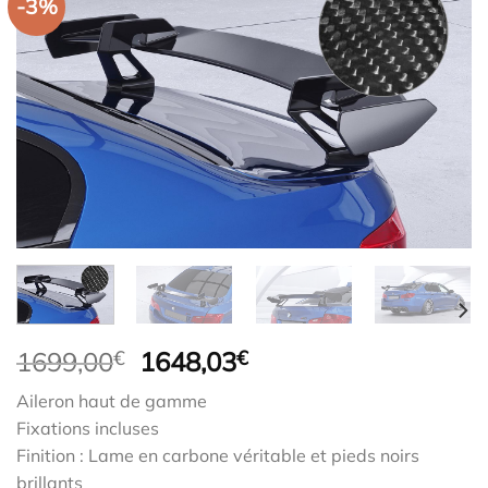
-3%
Le
Le
1699,00
€
1648,03
€
prix
prix
Aileron haut de gamme
initial
actuel
Fixations incluses
était :
est :
Finition : Lame en carbone véritable et pieds noirs
1699,00€.
1648,03€.
brillants