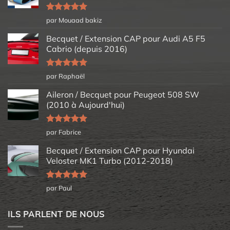
Note
5
sur
par Mouaad bakiz
5
Becquet / Extension CAP pour Audi A5 F5
Cabrio (depuis 2016)
Note
5
sur
par Raphaël
5
Aileron / Becquet pour Peugeot 508 SW
(2010 à Aujourd'hui)
Note
5
sur
par Fabrice
5
Becquet / Extension CAP pour Hyundai
Veloster MK1 Turbo (2012-2018)
Note
5
sur
par Paul
5
ILS PARLENT DE NOUS