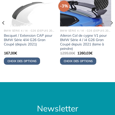
-3%
BMW SÉRIE 4 / I4 - G26 (DEPUIS 2021)
BMW SÉRIE 4 / I4 - G26 (DEPUIS 2021)
Becquet / Extension CAP pour
Aileron Col de cygne V1 pour
BMW Série 4/i4 G26 Gran
BMW Série 4 / i4 G26 Gran
Coupé (depuis 2021)
Coupé depuis 2021 (lame à
peindre)
Le
Le
167,00
€
1299,00
€
1260,03
€
prix
prix
initial
actuel
CHOIX DES OPTIONS
CHOIX DES OPTIONS
était :
est :
1299,00€.
1260,03€.
Newsletter