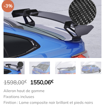
-3%
Le
Le
1598,00
€
1550,06
€
prix
prix
Aileron haut de gamme
initial
actuel
Fixations incluses
était :
est :
Finition : Lame composite noir brillant et pieds noirs
1598,00€.
1550,06€.