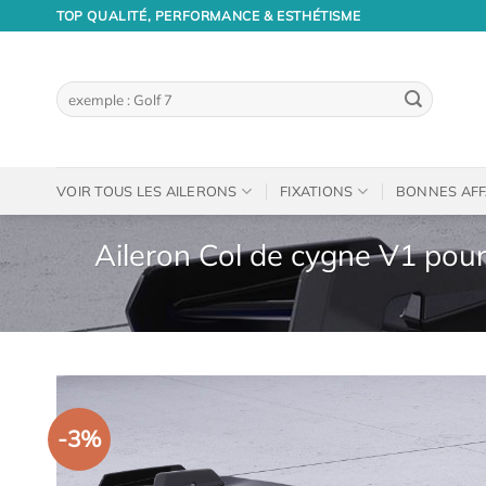
Passer
TOP QUALITÉ, PERFORMANCE & ESTHÉTISME
au
contenu
Recherche
pour :
VOIR TOUS LES AILERONS
FIXATIONS
BONNES AFF
Aileron Col de cygne V1 pou
-3%