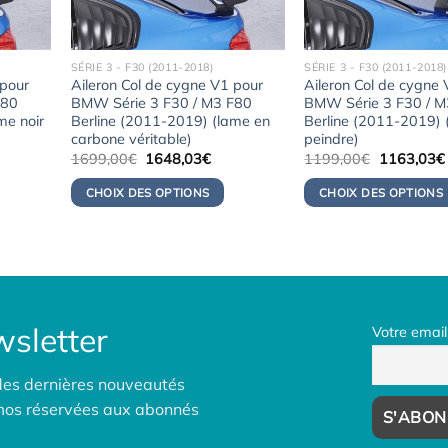
SÉRIE 3 - F30 (2011-2018)
SÉRIE 3 - F30 (2011-2018)
 pour
Aileron Col de cygne V1 pour
Aileron Col de cygne
F80
BMW Série 3 F30 / M3 F80
BMW Série 3 F30 / M
me noir
Berline (2011-2019) (lame en
Berline (2011-2019) 
carbone véritable)
peindre)
Le
Le
Le
1699,00
€
1648,03
€
1199,00
€
1163,03
€
x
prix
prix
prix
uel
initial
actuel
initial
CHOIX DES OPTIONS
CHOIX DES OPTIONS
:
était :
est :
était :
3,06€.
1699,00€.
1648,03€.
1199,00€.
sletter
Votre email
des dernières nouveautés
omos réservées aux abonnés