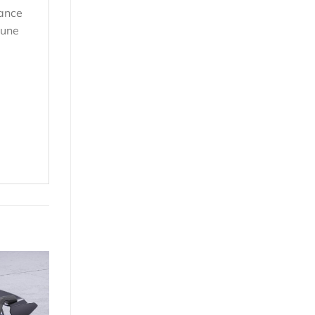
tance
 une