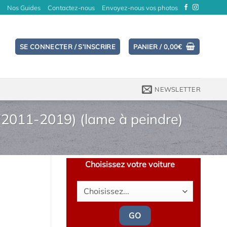
Nos Guides
Contactez-nous
Envoyez-nous vos photos
SE CONNECTER / S’INSCRIRE
PANIER /
0,00
€
NEWSLETTER
(2011-2019) (lame à peindre)
Choisissez votre voiture
GO