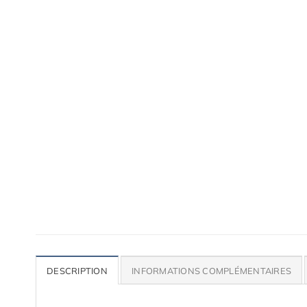
Accessoires de qualité pour ta voiture
Lames, bas de caisse, paupières, etc.
DESCRIPTION
INFORMATIONS COMPLÉMENTAIRES