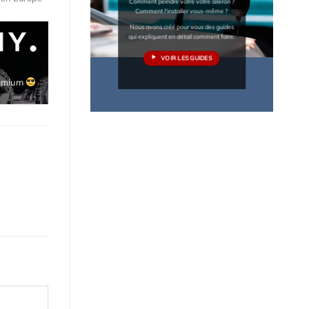
Comment peindre votre votre aileron ?
Comment l'installer vous-même ?
Nous avons créé pour vous des guides
qui expliquent en détail comment faire.
VOIR LES GUIDES