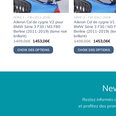
SÉRIE 3 - F30 (2011-2018)
SÉRIE 3 - F30 (2011-2018)
ur
Aileron Col de cygne V2 pour
Aileron Col de cygne V1
BMW Série 3 F30 / M3 F80
BMW Série 3 F30 / M3 
 en
Berline (2011-2019) (lame noir
Berline (2011-2019) (la
brillant)
brillant)
Le
Le
Le
Le
1498,00
€
1453,06
€
1498,00
€
1453,06
€
prix
prix
prix
pri
initial
actuel
initial
act
CHOIX DES OPTIONS
CHOIX DES OPTIONS
était :
est :
était :
est 
03€.
1498,00€.
1453,06€.
1498,00€.
145
New
Restez informés 
et profitez des pr