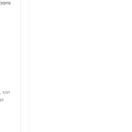
(sans
, son
ge