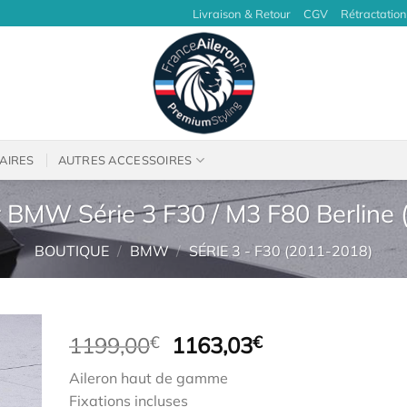
Livraison & Retour
CGV
Rétractation
AIRES
AUTRES ACCESSOIRES
r BMW Série 3 F30 / M3 F80 Berline 
BOUTIQUE
/
BMW
/
SÉRIE 3 - F30 (2011-2018)
Le
Le
1199,00
€
1163,03
€
prix
prix
Aileron haut de gamme
initial
actuel
Fixations incluses