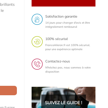
brillants
 le
Satisfaction garantie
14 jours pour changer d'avis et être
intégralement remboursé
100% sécurisé
FranceAileron.fr est 100% sécurisé,
pour une expérience optimale
Contactez-nous
N'hésitez pas, nous sommes à votre
disposition
F30 / M3 F80 Berline (2011-2019) (lame à peindre)
SUIVEZ LE GUIDE !
e en Europe