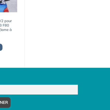
 V2 pour
3 F80
(lame à
Le
prix
actuel
est :
1163,03€.