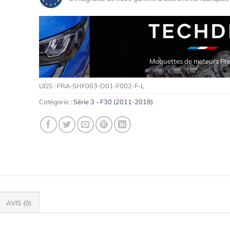
Maquettes de moteurs Premium
UGS :
FRA-SHF003-D01-F002-F-L
Catégorie :
Série 3 - F30 (2011-2018)
AVIS (0)