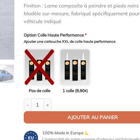
était :
est :
Finition : Lame composite à peindre et pieds noirs 
1199,00€.
1163,03€.
Modèle sur-mesure, fabriqué spécifiquement pour
véhicule indiqué
Option Colle Haute Performance
*
Ajouter une cartouche XXL de colle haute performance
Pas de colle
1 colle (
9,90
)
€
quantité de Aileron Col de cygne V1 pour BMW Série 3 
AJOUTER AU PANIER
100% Made in Europe
L'intégralité de notre gamme d'ailerons est fabriqué