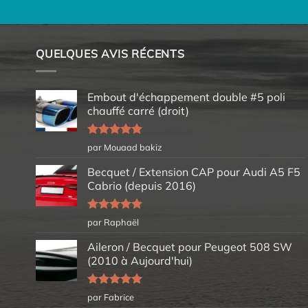
QUELQUES AVIS RÉCENTS
Embout d'échappement double #5 poli
chauffé carré (droit)
Note
5
sur
par Mouaad bakiz
5
Becquet / Extension CAP pour Audi A5 F5
Cabrio (depuis 2016)
Note
5
sur
par Raphaël
5
Aileron / Becquet pour Peugeot 508 SW
(2010 à Aujourd'hui)
Note
5
sur
par Fabrice
5