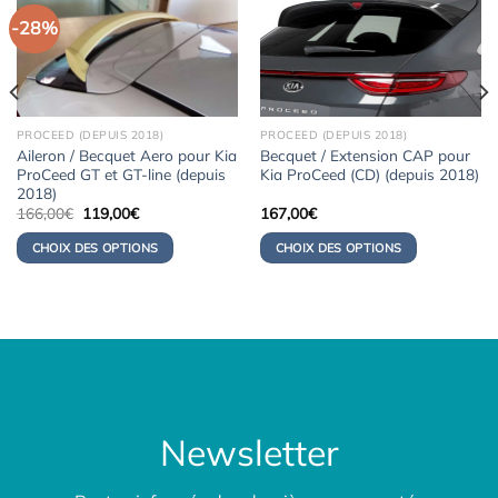
-28%
PROCEED (DEPUIS 2018)
PROCEED (DEPUIS 2018)
Aileron / Becquet Aero pour Kia
Becquet / Extension CAP pour
ProCeed GT et GT-line (depuis
Kia ProCeed (CD) (depuis 2018)
2018)
Le
Le
166,00
€
119,00
€
167,00
€
prix
prix
initial
actuel
CHOIX DES OPTIONS
CHOIX DES OPTIONS
était :
est :
166,00€.
119,00€.
Newsletter