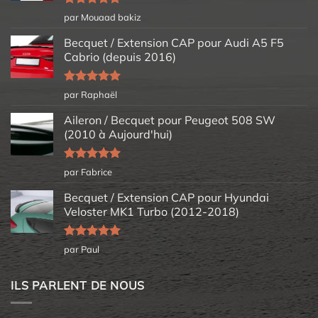
Note
5
sur
par Mouaad bakiz
5
Becquet / Extension CAP pour Audi A5 F5
Cabrio (depuis 2016)
Note
5
sur
par Raphaël
5
Aileron / Becquet pour Peugeot 508 SW
(2010 à Aujourd'hui)
Note
5
sur
par Fabrice
5
Becquet / Extension CAP pour Hyundai
Veloster MK1 Turbo (2012-2018)
Note
5
sur
par Paul
5
ILS PARLENT DE NOUS