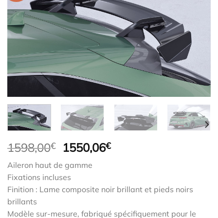
Le
Le
1598,00
€
1550,06
€
prix
prix
Aileron haut de gamme
initial
actuel
Fixations incluses
était :
est :
Finition : Lame composite noir brillant et pieds noirs
1598,00€.
1550,06€.
brillants
Modèle sur-mesure, fabriqué spécifiquement pour le