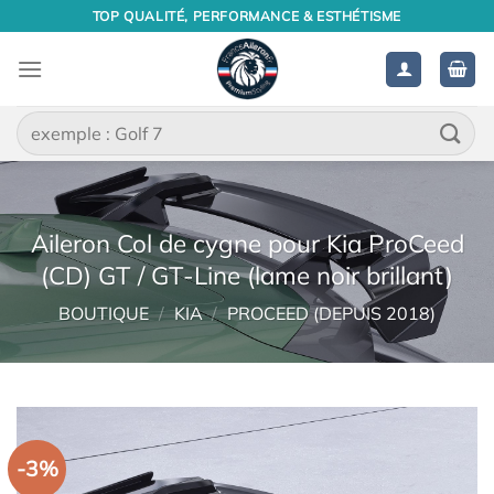
Passer
TOP QUALITÉ, PERFORMANCE & ESTHÉTISME
au
contenu
Recherche
pour :
Aileron Col de cygne pour Kia ProCeed
(CD) GT / GT-Line (lame noir brillant)
BOUTIQUE
/
KIA
/
PROCEED (DEPUIS 2018)
-3%