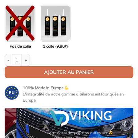
Pas de colle
1 colle (
9,90
)
€
quantité de Aileron Col de cygne pour BMW Série 1 F70 (lame à 
AJOUTER AU PANIER
100% Made in Europe
L'intégralité de notre gamme d'ailerons est fabriquée en
Europe
Accessoires de qualité pour ta voiture
Lames, bas de caisse, paupières, etc.