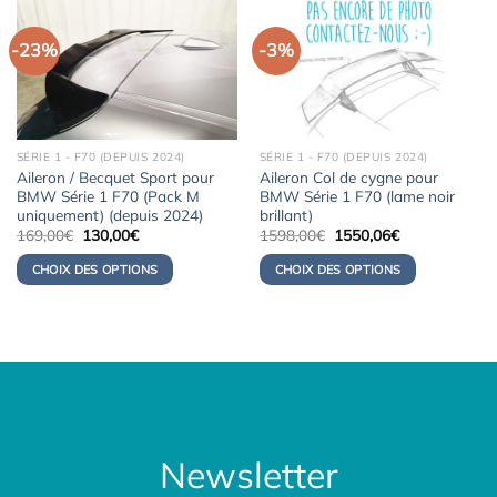
-23%
-3%
SÉRIE 1 - F70 (DEPUIS 2024)
SÉRIE 1 - F70 (DEPUIS 2024)
Aileron / Becquet Sport pour
Aileron Col de cygne pour
BMW Série 1 F70 (Pack M
BMW Série 1 F70 (lame noir
uniquement) (depuis 2024)
brillant)
Le
Le
Le
Le
169,00
€
130,00
€
1598,00
€
1550,06
€
prix
prix
prix
prix
initial
actuel
initial
actuel
CHOIX DES OPTIONS
CHOIX DES OPTIONS
était :
est :
était :
est :
169,00€.
130,00€.
1598,00€.
1550,06€.
Newsletter