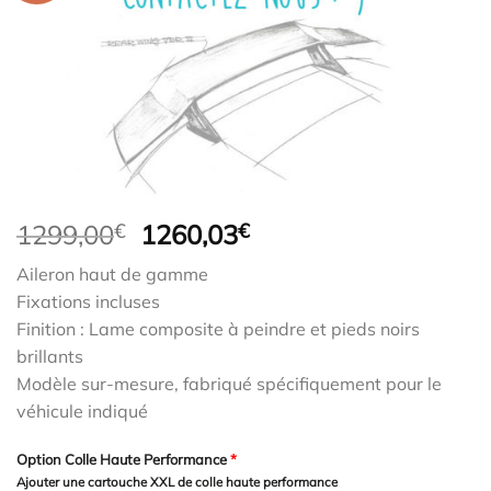
Le
Le
1299,00
€
1260,03
€
prix
prix
Aileron haut de gamme
initial
actuel
Fixations incluses
était :
est :
Finition : Lame composite à peindre et pieds noirs
1299,00€.
1260,03€.
brillants
Modèle sur-mesure, fabriqué spécifiquement pour le
véhicule indiqué
Option Colle Haute Performance
*
Ajouter une cartouche XXL de colle haute performance