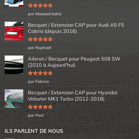
Note
5
sur
par Mouaad bakiz
5
Becquet / Extension CAP pour Audi A5 F5
Cabrio (depuis 2016)
Note
5
sur
par Raphaël
5
Aileron / Becquet pour Peugeot 508 SW
(2010 à Aujourd'hui)
Note
5
sur
par Fabrice
5
Becquet / Extension CAP pour Hyundai
Veloster MK1 Turbo (2012-2018)
Note
5
sur
par Paul
5
ILS PARLENT DE NOUS