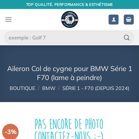
Passer
TOP QUALITÉ, PERFORMANCE & ESTHÉTISME
au
contenu
Recherche
pour :
Aileron Col de cygne pour BMW Série 1
F70 (lame à peindre)
BOUTIQUE
/
BMW
/
SÉRIE 1 - F70 (DEPUIS 2024)
-3%