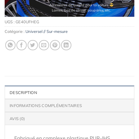
Accessoires de qualité pour ta voiture
Lames, bas de caisse, paupières, etc.
UGS :
GE40UFHEG
Catégorie :
Universel // Sur-mesure
DESCRIPTION
INFORMATIONS COMPLÉMENTAIRES
AVIS (0)
Fabriqué en complexe plastique PUR-IHS,