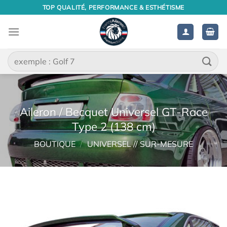
Passer
TOP QUALITÉ, PERFORMANCE & ESTHÉTISME
au
contenu
Recherche
pour :
Aileron / Becquet Universel GT-Race
Type 2 (138 cm)
BOUTIQUE
/
UNIVERSEL // SUR-MESURE