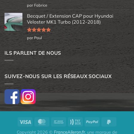
Note
5
sur
par Fabrice
5
Becquet / Extension CAP pour Hyundai
Veloster MK1 Turbo (2012-2018)
Note
5
sur
par Paul
5
ILS PARLENT DE NOUS
SUIVEZ-NOUS SUR LES RÉSEAUX SOCIAUX
Copyright 2026 ©
FranceAileron.fr
, une marque de