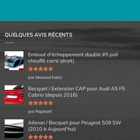
QUELQUES AVIS RÉCENTS
Embout d'échappement double #5 poli
chauffé carré (droit)
Note
5
sur
par Mouaad bakiz
5
Becquet / Extension CAP pour Audi A5 F5
Cabrio (depuis 2016)
Note
5
sur
par Raphaël
5
Aileron / Becquet pour Peugeot 508 SW
(2010 à Aujourd'hui)