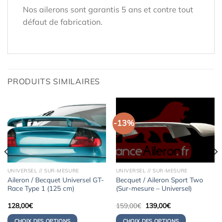
Nos ailerons sont garantis 5 ans et contre tout
défaut de fabrication.
PRODUITS SIMILAIRES
-13%
UNIVERSEL // SUR-MESURE
UNIVERSEL // SUR-MESURE
Aileron / Becquet Universel GT-
Becquet / Aileron Sport Two
Race Type 1 (125 cm)
(Sur-mesure – Universel)
Le
Le
128,00
€
159,00
€
139,00
€
prix
prix
initial
actuel
CHOIX DES OPTIONS
CHOIX DES OPTIONS