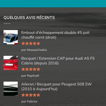
QUELQUES AVIS RÉCENTS
Embout d'échappement double #5 poli
chauffé carré (droit)
Note
5
sur
par Mouaad bakiz
5
Becquet / Extension CAP pour Audi A5 F5
Cabrio (depuis 2016)
Note
5
sur
par Raphaël
5
Aileron / Becquet pour Peugeot 508 SW
(2010 à Aujourd'hui)
Note
5
sur
par Fabrice
5