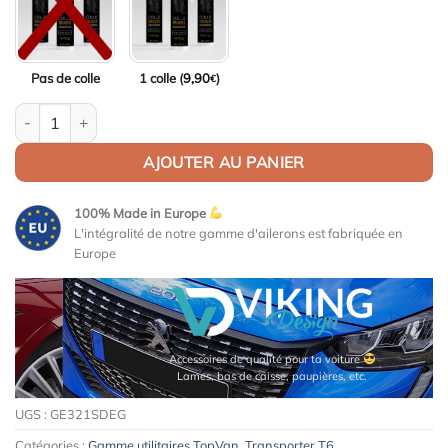
Pas de colle
1 colle (
9,90
)
€
quantité de Aileron / Becquet pour VW T6 2015+
AJOUTER AU PANIER
100% Made in Europe
L'intégralité de notre gamme d'ailerons est fabriquée en
Europe
Accessoires de qualité pour ta voiture
Lames, bas de caisse, paupières, etc.
UGS :
GE321SDEG
Catégories :
Gamme utilitaires TopVan
,
Transporter T6