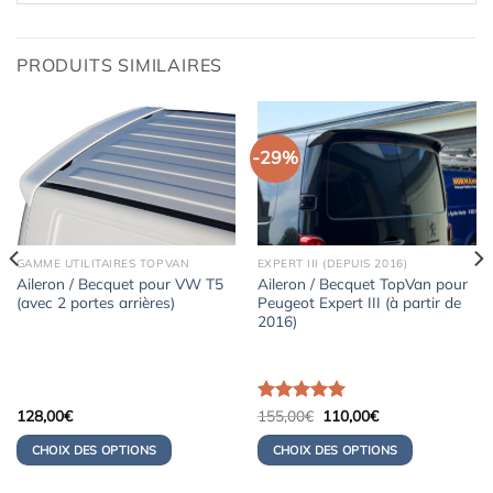
PRODUITS SIMILAIRES
-29%
GAMME UTILITAIRES TOPVAN
EXPERT III (DEPUIS 2016)
Aileron / Becquet pour VW T5
Aileron / Becquet TopVan pour
(avec 2 portes arrières)
Peugeot Expert III (à partir de
2016)
Le
Le
128,00
€
Note
155,00
5.00
€
110,00
€
prix
prix
sur 5
initial
actuel
CHOIX DES OPTIONS
CHOIX DES OPTIONS
était :
est :
155,00€.
110,00€.