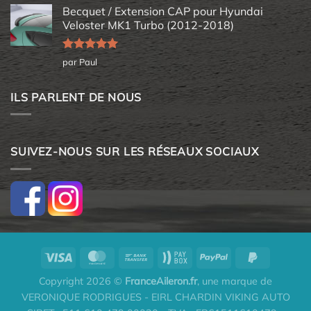
Becquet / Extension CAP pour Hyundai
Veloster MK1 Turbo (2012-2018)
Note
5
sur
par Paul
5
ILS PARLENT DE NOUS
SUIVEZ-NOUS SUR LES RÉSEAUX SOCIAUX
Copyright 2026 ©
FranceAileron.fr
, une marque de
VERONIQUE RODRIGUES - EIRL CHARDIN VIKING AUTO