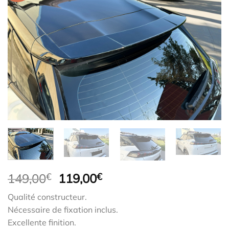
Le
Le
149,00
€
119,00
€
prix
prix
Qualité constructeur.
initial
actuel
Nécessaire de fixation inclus.
était :
est :
Excellente finition.
149,00€.
119,00€.