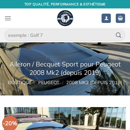
Passer
TOP QUALITÉ, PERFORMANCE & ESTHÉTISME
au
contenu
Recherche
pour :
Aileron / Becquet Sport pour Peugeot
2008 Mk2 (depuis 2019)
BOUTIQUE
/
PEUGEOT
/
2008 MK2 (DEPUIS 2019)
-20%