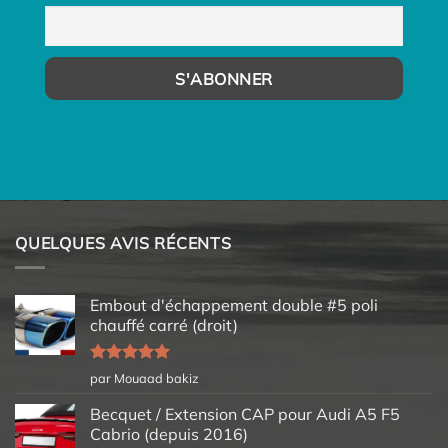
QUELQUES AVIS RÉCENTS
Embout d'échappement double #5 poli
chauffé carré (droit)
Note
5
sur
par Mouaad bakiz
5
Becquet / Extension CAP pour Audi A5 F5
Cabrio (depuis 2016)