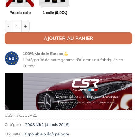
Pas de colle
1 colle (
9,90
)
€
quantité de Aileron / Becquet Sport pour Peugeot 2008 Mk2 (dep
AJOUTER AU PANIER
100% Made in Europe
L'intégralité de notre gamme d'ailerons est fabriquée en
Europe
Accessoires de qualité pour automobiles
Lames, bas de caisse, diffuseurs, etc.
UGS :
FA1315A21
Catégorie :
2008 Mk2 (depuis 2019)
Étiquette :
Disponible prêt à peindre