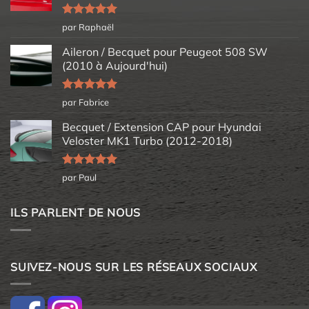
Note
5
sur
par Raphaël
5
Aileron / Becquet pour Peugeot 508 SW
(2010 à Aujourd'hui)
Note
5
sur
par Fabrice
5
Becquet / Extension CAP pour Hyundai
Veloster MK1 Turbo (2012-2018)
Note
5
sur
par Paul
5
ILS PARLENT DE NOUS
SUIVEZ-NOUS SUR LES RÉSEAUX SOCIAUX