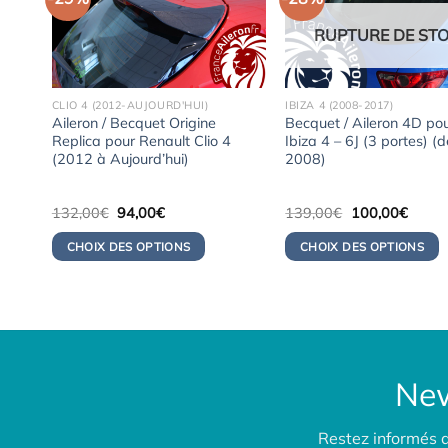
RUPTURE DE ST
CLIO 4 (2012-AUJOURD'HUI)
IBIZA 4 (2008-2017)
Aileron / Becquet Origine
Becquet / Aileron 4D po
 3
Replica pour Renault Clio 4
Ibiza 4 – 6J (3 portes) (
)
(2012 à Aujourd’hui)
2008)
Le
Le
Le
Le
132,00
€
94,00
€
139,00
€
100,00
€
prix
prix
prix
prix
initial
actuel
initial
actuel
CHOIX DES OPTIONS
CHOIX DES OPTIONS
était :
est :
était :
est :
132,00€.
94,00€.
139,00€.
100,0
New
Restez informés 