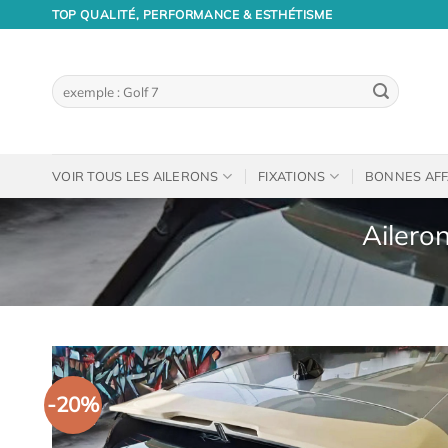
Passer
TOP QUALITÉ, PERFORMANCE & ESTHÉTISME
au
contenu
Recherche
pour :
VOIR TOUS LES AILERONS
FIXATIONS
BONNES AFF
Ailero
-20%