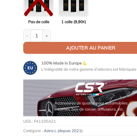
Pas de colle
1 colle (
9,90
)
€
quantité de Aileron / Becquet pour Opel Astra L (depuis
AJOUTER AU PANIER
100% Made in Europe
L'intégralité de notre gamme d'ailerons est fabriqué
Accessoires de qualité pour ta voiture
Lames, bas de caisse, paupières, etc.
UGS :
FA1105A21
Catégorie :
Astra L (depuis 2021)