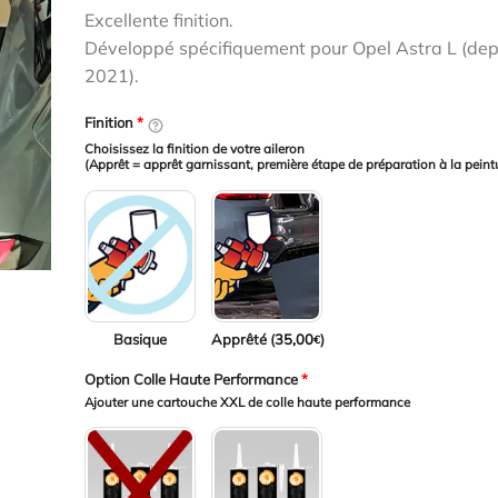
était :
est :
Excellente finition.
161,00€.
129,00€.
Développé spécifiquement pour Opel Astra L (dep
2021).
Finition
*
Choisissez la finition de votre aileron
(Apprêt = apprêt garnissant, première étape de préparation à la peint
Basique
Apprêté (
35,00
)
€
Option Colle Haute Performance
*
Ajouter une cartouche XXL de colle haute performance