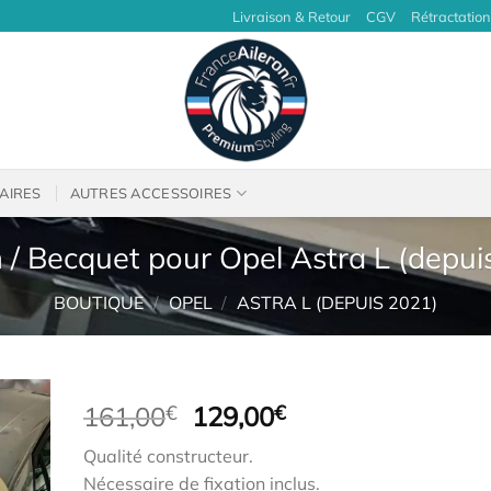
Livraison & Retour
CGV
Rétractation
AIRES
AUTRES ACCESSOIRES
n / Becquet pour Opel Astra L (depui
BOUTIQUE
/
OPEL
/
ASTRA L (DEPUIS 2021)
Le
Le
161,00
€
129,00
€
prix
prix
Qualité constructeur.
initial
actuel
Nécessaire de fixation inclus.