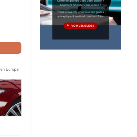
Comment peindre votre votre aileron ?
Comment l'installer vous-même ?
Nous avons créé pour vous des guides
qui expliquent en détail comment faire.
VOIR LES GUIDES
 2021)
e en Europe
Maquettes de moteurs Premium