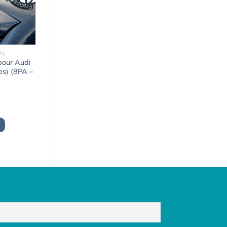
A)
pour Audi
es) (8PA –
x
uel
:
5,00€.