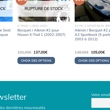
OCK
RUPTURE DE STOCK
X-TRAIL I (2001-2007)
A3 PH. 2 SPORTBACK (8P
ur Seat
Becquet / Aileron #2 pour
Aileron / Becquet #2 
depuis
Nissan X-Trail 1 (2002-2007)
A3 Sportback (5 port
2003 à 2012)
Le
Le
Le
Le
192,00
€
137,00
€
138,00
€
105,00
€
prix
prix
prix
pri
initial
actuel
initial
act
CHOIX DES OPTIONS
CHOIX DES OPTIONS
était :
est :
était :
est 
0€.
192,00€.
137,00€.
138,00€.
10
sletter
Votre email
des dernières nouveautés