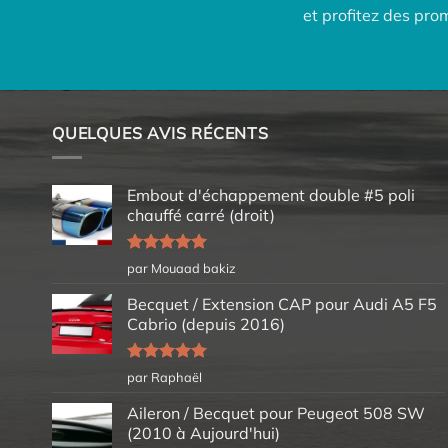
et profitez des pr
QUELQUES AVIS RÉCENTS
Embout d'échappement double #5 poli
chauffé carré (droit)
Note
5
sur
par Mouaad bakiz
5
Becquet / Extension CAP pour Audi A5 F5
Cabrio (depuis 2016)
Note
5
sur
par Raphaël
5
Aileron / Becquet pour Peugeot 508 SW
(2010 à Aujourd'hui)