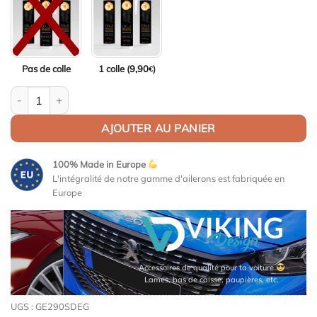
Pas de colle
1 colle (
9,90
)
€
quantité de Aileron / Becquet pour Opel Astra J
AJOUTER AU PANIER
100% Made in Europe
L'intégralité de notre gamme d'ailerons est fabriquée en
Europe
Accessoires de qualité pour ta voiture
Lames, bas de caisse, paupières, etc.
UGS :
GE290SDEG