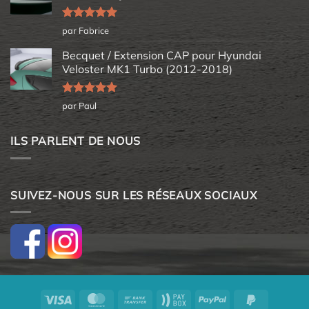
Note
5
sur
par Fabrice
5
Becquet / Extension CAP pour Hyundai
Veloster MK1 Turbo (2012-2018)
Note
5
sur
par Paul
5
ILS PARLENT DE NOUS
SUIVEZ-NOUS SUR LES RÉSEAUX SOCIAUX