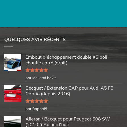
QUELQUES AVIS RÉCENTS
Embout d'échappement double #5 poli
chauffé carré (droit)
Note
5
sur
par Mouaad bakiz
5
Becquet / Extension CAP pour Audi A5 F5
Cabrio (depuis 2016)
Note
5
sur
par Raphaël
5
Aileron / Becquet pour Peugeot 508 SW
(2010 à Aujourd'hui)