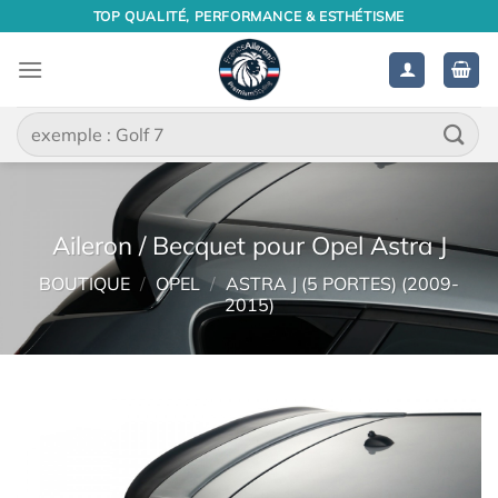
Passer
TOP QUALITÉ, PERFORMANCE & ESTHÉTISME
au
contenu
Recherche
pour :
Aileron / Becquet pour Opel Astra J
BOUTIQUE
/
OPEL
/
ASTRA J (5 PORTES) (2009-
2015)