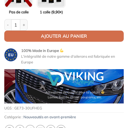
Pas de colle
1 colle (
9,90
)
€
quantité de Aileron / Becquet pour Mercedes C W203
AJOUTER AU PANIER
100% Made in Europe
L'intégralité de notre gamme d'ailerons est fabriquée en
Europe
Accessoires de qualité pour ta voiture
Lames, bas de caisse, paupières, etc.
UGS :
GE73-30UFHEG
Catégorie :
Nouveautés en avant-première