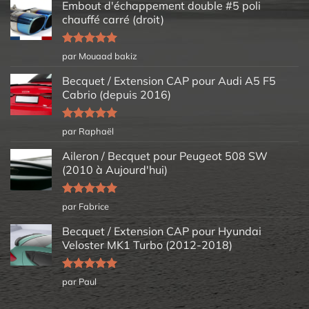
Embout d'échappement double #5 poli
chauffé carré (droit)
Note
5
sur
par Mouaad bakiz
5
Becquet / Extension CAP pour Audi A5 F5
Cabrio (depuis 2016)
Note
5
sur
par Raphaël
5
Aileron / Becquet pour Peugeot 508 SW
(2010 à Aujourd'hui)
Note
5
sur
par Fabrice
5
Becquet / Extension CAP pour Hyundai
Veloster MK1 Turbo (2012-2018)
Note
5
sur
par Paul
5