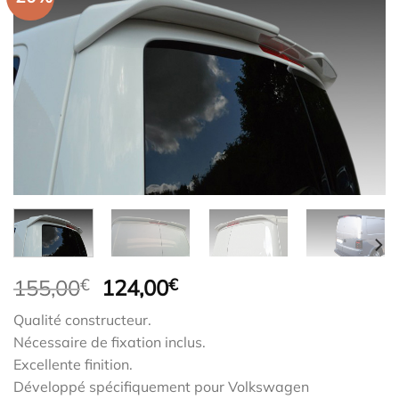
Le
Le
155,00
€
124,00
€
prix
prix
Qualité constructeur.
initial
actuel
Nécessaire de fixation inclus.
était :
est :
Excellente finition.
155,00€.
124,00€.
Développé spécifiquement pour Volkswagen