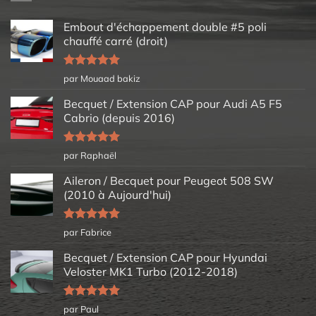
Embout d'échappement double #5 poli
chauffé carré (droit)
Note
5
sur
par Mouaad bakiz
5
Becquet / Extension CAP pour Audi A5 F5
Cabrio (depuis 2016)
Note
5
sur
par Raphaël
5
Aileron / Becquet pour Peugeot 508 SW
(2010 à Aujourd'hui)
Note
5
sur
par Fabrice
5
Becquet / Extension CAP pour Hyundai
Veloster MK1 Turbo (2012-2018)
Note
5
sur
par Paul