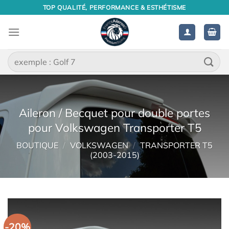
Passer
TOP QUALITÉ, PERFORMANCE & ESTHÉTISME
au
contenu
Recherche
pour :
Aileron / Becquet pour double portes
pour Volkswagen Transporter T5
BOUTIQUE
/
VOLKSWAGEN
/
TRANSPORTER T5
(2003-2015)
-20%