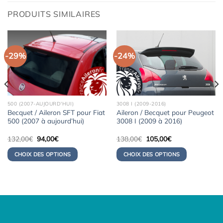
PRODUITS SIMILAIRES
-29%
-24%
500 (2007-AUJOURD'HUI)
3008 I (2009-2016)
Becquet / Aileron SFT pour Fiat
Aileron / Becquet pour Peugeot
500 (2007 à aujourd’hui)
3008 I (2009 à 2016)
Le
Le
Le
Le
132,00
€
94,00
€
138,00
€
105,00
€
prix
prix
prix
prix
initial
actuel
initial
actuel
CHOIX DES OPTIONS
CHOIX DES OPTIONS
était :
est :
était :
est :
132,00€.
94,00€.
138,00€.
105,00€.