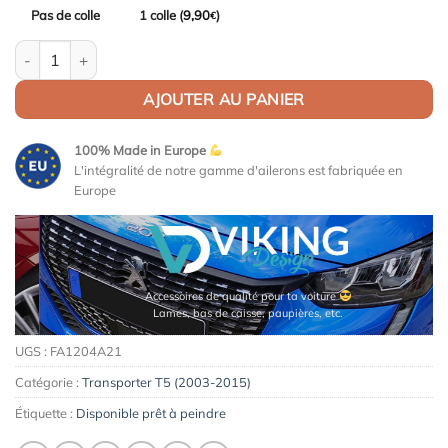
Pas de colle
1 colle (
9,90
)
€
quantité de Aileron / Becquet pour double portes pour Volkswage
AJOUTER AU PANIER
100% Made in Europe
L'intégralité de notre gamme d'ailerons est fabriquée en
Europe
Accessoires de qualité pour ta voiture
Lames, bas de caisse, paupières, etc.
UGS :
FA1204A21
Catégorie :
Transporter T5 (2003-2015)
Étiquette :
Disponible prêt à peindre