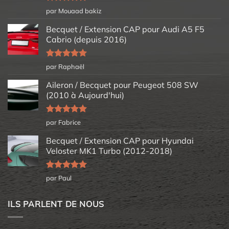
Note
5
sur
par Mouaad bakiz
5
Becquet / Extension CAP pour Audi A5 F5
Cabrio (depuis 2016)
Note
5
sur
par Raphaël
5
Aileron / Becquet pour Peugeot 508 SW
(2010 à Aujourd'hui)
Note
5
sur
par Fabrice
5
Becquet / Extension CAP pour Hyundai
Veloster MK1 Turbo (2012-2018)
Note
5
sur
par Paul
5
ILS PARLENT DE NOUS