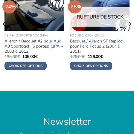
-24%
-28%
RUPTURE DE STOCK
A3 PH. 2 SPORTBACK (8PA)
FOCUS 2 (2004-2011)
Aileron / Becquet #2 pour Audi
Becquet / Aileron ST Replica
A3 Sportback (5 portes) (8PA –
pour Ford Focus 2 (2004 à
2003 à 2012)
2011)
Le
Le
Le
Le
138,00
€
105,00
€
176,00
€
126,00
€
prix
prix
prix
prix
initial
actuel
initial
actuel
CHOIX DES OPTIONS
CHOIX DES OPTIONS
était :
est :
était :
est :
138,00€.
105,00€.
176,00€.
126,00€.
Newsletter