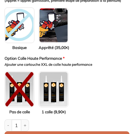
(Apprêt = apprêt garnissant, première étape de préparation à la peinture)
Basique
Apprêté (
35,00
)
€
Option Colle Haute Performance
*
Ajouter une cartouche XXL de colle haute performance
Pas de colle
1 colle (
9,90
)
€
quantité de Aileron / Becquet pour Citroen C3 (2002 - 2009)