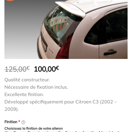
Le
Le
125,00
€
100,00
€
prix
prix
Qualité constructeur.
initial
actuel
Nécessaire de fixation inclus.
était :
est :
Excellente finition.
125,00€.
100,00€.
Développé spécifiquement pour Citroen C3 (2002 –
2009).
Finition
*
Choisissez la finition de votre aileron