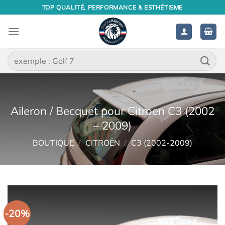
Passer
TOP QUALITÉ, PERFORMANCE & ESTHÉTISME
au
contenu
Recherche
pour :
Aileron / Becquet pour Citroen C3 (2002
– 2009)
BOUTIQUE
/
CITROËN
/
C3 (2002-2009)
-20%