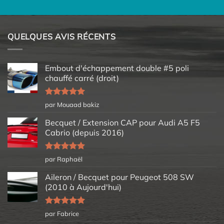
QUELQUES AVIS RÉCENTS
Embout d'échappement double #5 poli
chauffé carré (droit)
Note
5
sur
par Mouaad bakiz
5
Becquet / Extension CAP pour Audi A5 F5
Cabrio (depuis 2016)
Note
5
sur
par Raphaël
5
Aileron / Becquet pour Peugeot 508 SW
(2010 à Aujourd'hui)
Note
5
sur
par Fabrice
5