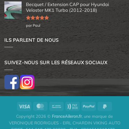
Becquet / Extension CAP pour Hyundai
Veloster MK1 Turbo (2012-2018)
Note
5
sur
par Paul
5
ILS PARLENT DE NOUS
SUIVEZ-NOUS SUR LES RÉSEAUX SOCIAUX
Copyright 2026 ©
FranceAileron.fr
, une marque de
VERONIQUE RODRIGUES - EIRL CHARDIN VIKING AUTO