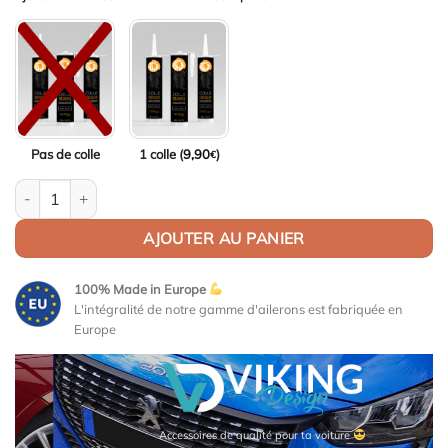
Pas de colle
1 colle (
9,90
)
€
quantité de Aileron / Becquet Origine Replica pour Rover 400 (5
AJOUTER AU PANIER
100% Made in Europe
L'intégralité de notre gamme d'ailerons est fabriquée en
Europe
Accessoires de qualité pour ta voiture