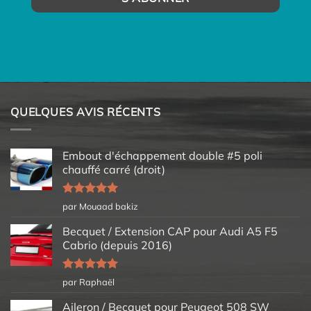
QUELQUES AVIS RÉCENTS
Embout d'échappement double #5 poli
chauffé carré (droit)
Note
5
sur
par Mouaad bakiz
5
Becquet / Extension CAP pour Audi A5 F5
Cabrio (depuis 2016)
Note
5
sur
par Raphaël
5
Aileron / Becquet pour Peugeot 508 SW