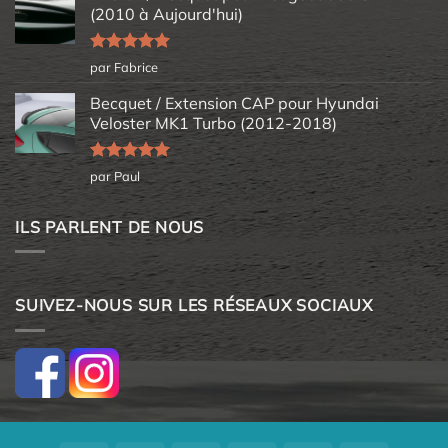
(2010 à Aujourd'hui)
Note
5
sur
par Fabrice
5
Becquet / Extension CAP pour Hyundai
Veloster MK1 Turbo (2012-2018)
Note
5
sur
par Paul
5
ILS PARLENT DE NOUS
SUIVEZ-NOUS SUR LES RÉSEAUX SOCIAUX