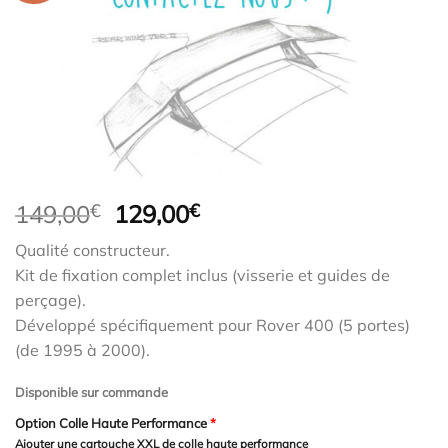
Le
Le
149,00
€
129,00
€
prix
prix
Qualité constructeur.
initial
actuel
Kit de fixation complet inclus (visserie et guides de
était :
est :
perçage).
149,00€.
129,00€.
Développé spécifiquement pour Rover 400 (5 portes)
(de 1995 à 2000).
Disponible sur commande
Option Colle Haute Performance
*
Ajouter une cartouche XXL de colle haute performance