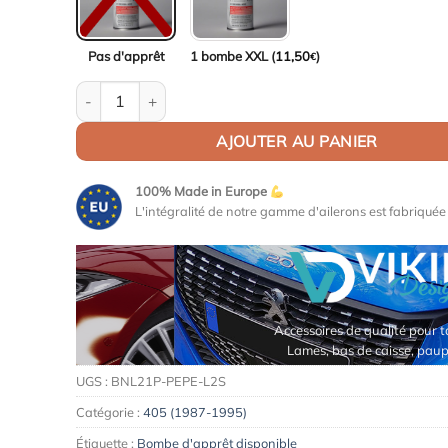
Pas d'apprêt
1 bombe XXL (
11,50
)
€
quantité de Aileron / Becquet Origine Replica pour Peu
AJOUTER AU PANIER
100% Made in Europe
L'intégralité de notre gamme d'ailerons est fabriqué
Accessoires de qualité pour ta voiture
Lames, bas de caisse, paupières, etc.
UGS :
BNL21P-PEPE-L2S
Catégorie :
405 (1987-1995)
Étiquette :
Bombe d'apprêt disponible