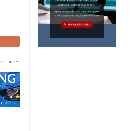
Comment peindre votre votre aileron ?
Comment l'installer vous-même ?
Nous avons créé pour vous des guides
qui expliquent en détail comment faire.
VOIR LES GUIDES
geot 405 (1987 à 1995)
e en Europe
Maquettes de moteurs Premium