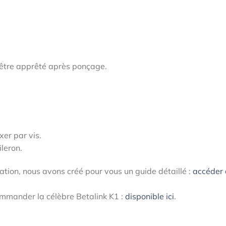
 à être apprêté après ponçage.
xer par vis.
ileron.
fixation, nous avons créé pour vous un guide détaillé :
accéder
commander la célèbre Betalink K1 :
disponible ici
.