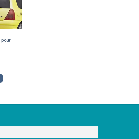
2 pour
x
uel
:
9,00€.