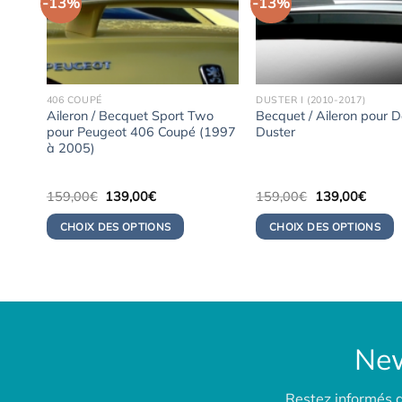
-13%
-13%
406 COUPÉ
DUSTER I (2010-2017)
geot
Aileron / Becquet Sport Two
Becquet / Aileron pour 
pour Peugeot 406 Coupé (1997
Duster
à 2005)
Le
Le
Le
Le
159,00
€
139,00
€
159,00
€
139,00
€
prix
prix
prix
prix
initial
actuel
initial
actuel
CHOIX DES OPTIONS
CHOIX DES OPTIONS
était :
est :
était :
est :
159,00€.
139,00€.
159,00€.
139,0
New
Restez informés 