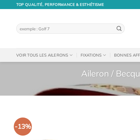
Passer
TOP QUALITÉ, PERFORMANCE & ESTHÉTISME
au
contenu
Recherche
pour :
VOIR TOUS LES AILERONS
FIXATIONS
BONNES AFF
Aileron / Becq
-13%