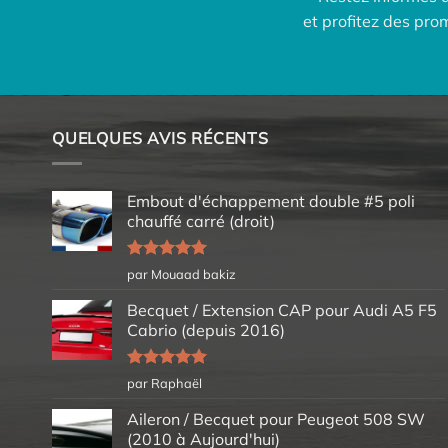
et profitez des pr
QUELQUES AVIS RÉCENTS
Embout d'échappement double #5 poli
chauffé carré (droit)
Note
5
sur
par Mouaad bakiz
5
Becquet / Extension CAP pour Audi A5 F5
Cabrio (depuis 2016)
Note
5
sur
par Raphaël
5
Aileron / Becquet pour Peugeot 508 SW
(2010 à Aujourd'hui)