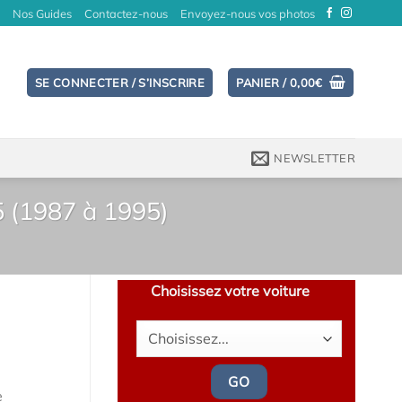
Nos Guides
Contactez-nous
Envoyez-nous vos photos
SE CONNECTER / S’INSCRIRE
PANIER /
0,00
€
NEWSLETTER
5 (1987 à 1995)
Choisissez votre voiture
GO
e