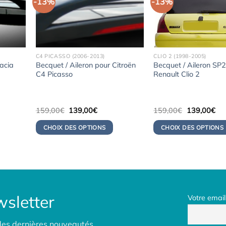
-13%
-13%
C4 PICASSO (2006-2013)
CLIO 2 (1998-2005)
Dacia
Becquet / Aileron pour Citroën
Becquet / Aileron SP
C4 Picasso
Renault Clio 2
Le
Le
Le
Le
159,00
€
139,00
€
159,00
€
139,00
€
prix
prix
prix
pri
initial
actuel
initial
act
CHOIX DES OPTIONS
CHOIX DES OPTIONS
était :
est :
était :
est 
0€.
159,00€.
139,00€.
159,00€.
13
sletter
Votre email
des dernières nouveautés