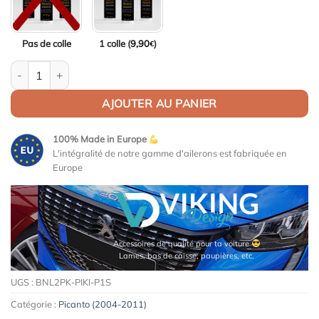
Pas de colle
1 colle (
9,90
)
€
quantité de Aileron / Becquet Origine Replica pour Kia Picanto (
AJOUTER AU PANIER
100% Made in Europe
L'intégralité de notre gamme d'ailerons est fabriquée en
Europe
Accessoires de qualité pour ta voiture
Lames, bas de caisse, paupières, etc.
UGS :
BNL2PK-PIKI-P1S
Catégorie :
Picanto (2004-2011)