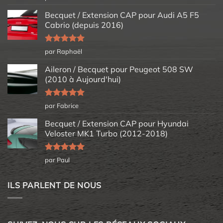
5
Becquet / Extension CAP pour Audi A5 F5
Cabrio (depuis 2016)
Note
5
sur
par Raphaël
5
Aileron / Becquet pour Peugeot 508 SW
(2010 à Aujourd'hui)
Note
5
sur
par Fabrice
5
Becquet / Extension CAP pour Hyundai
Veloster MK1 Turbo (2012-2018)
Note
5
sur
par Paul
5
ILS PARLENT DE NOUS