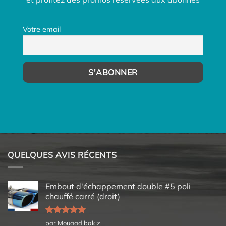
Votre email
QUELQUES AVIS RÉCENTS
Embout d'échappement double #5 poli
chauffé carré (droit)
Note
5
sur
par Mouaad bakiz