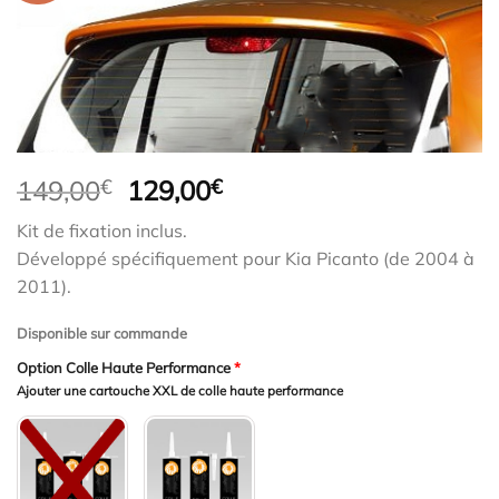
Le
Le
149,00
€
129,00
€
prix
prix
Kit de fixation inclus.
initial
actuel
Développé spécifiquement pour Kia Picanto (de 2004 à
était :
est :
2011).
149,00€.
129,00€.
Disponible sur commande
Option Colle Haute Performance
*
Ajouter une cartouche XXL de colle haute performance