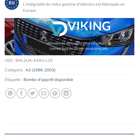
L'intégralité de notre gamme d'ailerons est fabriquée en
Europe
Accessoires de qualité pour ta voiture
Lames, bas de caisse, paupières, etc.
UGS :
BNL2UA-A3AU-L2S
Catégorie :
A3 (1996-2003)
Étiquette :
Bombe d'apprêt disponible