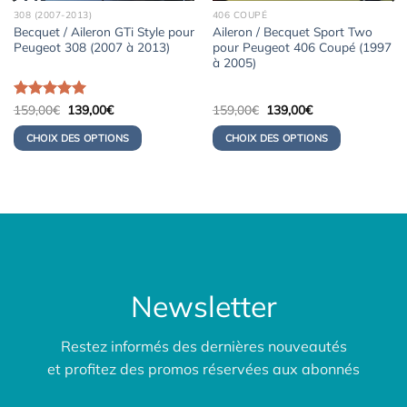
308 (2007-2013)
406 COUPÉ
Becquet / Aileron GTi Style pour
Aileron / Becquet Sport Two
Peugeot 308 (2007 à 2013)
pour Peugeot 406 Coupé (1997
à 2005)
Le
Le
Le
Le
Note
159,00
5.00
€
139,00
€
159,00
€
139,00
€
prix
prix
prix
prix
sur 5
initial
actuel
initial
actuel
CHOIX DES OPTIONS
CHOIX DES OPTIONS
était :
est :
était :
est :
159,00€.
139,00€.
159,00€.
139,00€.
Newsletter
Restez informés des dernières nouveautés
et profitez des promos réservées aux abonnés