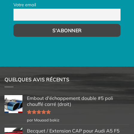
Votre email
QUELQUES AVIS RÉCENTS
Embout d'échappement double #5 poli
chauffé carré (droit)
Note
5
sur
par Mouaad bakiz
5
Becquet / Extension CAP pour Audi A5 F5