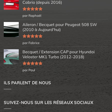
Cabrio (depuis 2016)
Note
5
sur
par Raphaël
5
Aileron / Becquet pour Peugeot 508 SW
(2010 à Aujourd'hui)
Note
5
sur
par Fabrice
5
Becquet / Extension CAP pour Hyundai
Veloster MK1 Turbo (2012-2018)
Note
5
sur
par Paul
5
ILS PARLENT DE NOUS
SUIVEZ-NOUS SUR LES RÉSEAUX SOCIAUX