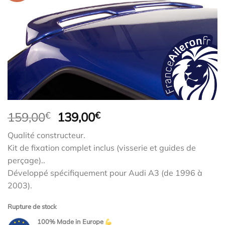
Le
Le
159,00
€
139,00
€
prix
prix
Qualité constructeur.
initial
actuel
Kit de fixation complet inclus (visserie et guides de
était :
est :
perçage)..
159,00€.
139,00€.
Développé spécifiquement pour Audi A3 (de 1996 à
2003).
Rupture de stock
100% Made in Europe